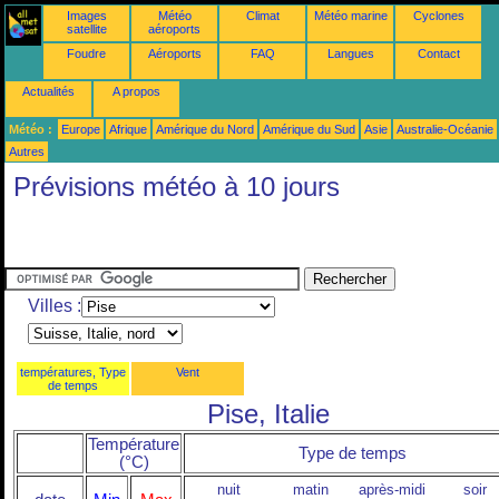
Images
Météo
Climat
Météo marine
Cyclones
satellite
aéroports
Foudre
Aéroports
FAQ
Langues
Contact
Actualités
A propos
Météo :
Europe
Afrique
Amérique du Nord
Amérique du Sud
Asie
Australie-Océanie
Autres
Prévisions météo à 10 jours
Villes :
températures, Type
Vent
de temps
Pise, Italie
Température
Type de temps
(°C)
nuit
matin
après-midi
soir