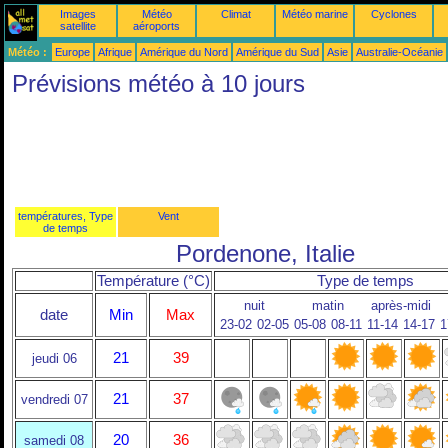
Images
Météo
Climat
Météo marine
Cyclones
satellite
aéroports
Météo :
Europe
Afrique
Amérique du Nord
Amérique du Sud
Asie
Australie-Océanie
Prévisions météo à 10 jours
températures, Type
Vent
de temps
Pordenone, Italie
Température (°C)
Type de temps
nuit
matin
après-midi
date
Min
Max
23-02
02-05
05-08
08-11
11-14
14-17
1
21
39
jeudi 06
21
37
vendredi 07
20
36
samedi 08