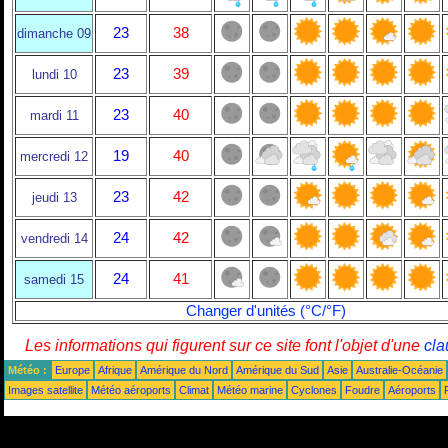
23
38
dimanche 09
23
39
lundi 10
23
40
mardi 11
19
40
mercredi 12
23
42
jeudi 13
24
42
vendredi 14
24
41
samedi 15
Changer d'unités (°C/°F)
Les informations qui figurent sur ce site font l'objet d'une
cla
Météo :
Europe
Afrique
Amérique du Nord
Amérique du Sud
Asie
Australie-Océanie
Images satellite
Météo aéroports
Climat
Météo marine
Cyclones
Foudre
Aéroports