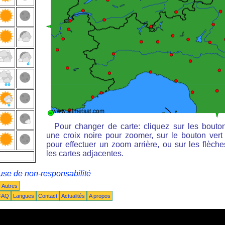
Pour changer de carte: cliquez sur les bouto
une croix noire pour zoomer, sur le bouton vert 
pour effectuer un zoom arrière, ou sur les flèche
les cartes adjacentes.
use de non-responsabilité
Autres
FAQ
Langues
Contact
Actualités
A propos