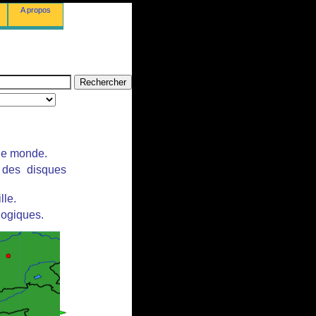
A propos
 le monde.
r des disques
lle.
logiques.