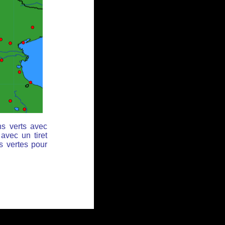
ns verts avec
avec un tiret
s vertes pour