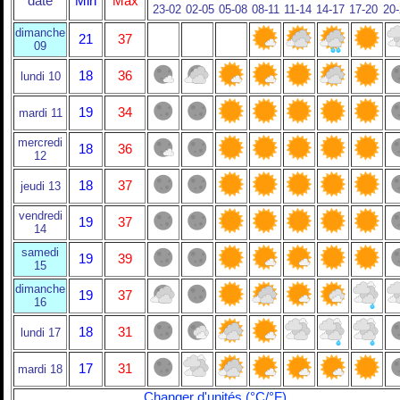
date
Min
Max
23-02
02-05
05-08
08-11
11-14
14-17
17-20
20
dimanche
21
37
09
18
36
lundi 10
19
34
mardi 11
mercredi
18
36
12
18
37
jeudi 13
vendredi
19
37
14
samedi
19
39
15
dimanche
19
37
16
18
31
lundi 17
17
31
mardi 18
Changer d'unités (°C/°F)