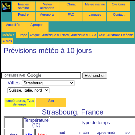
Images
Météo
Climat
Météo marine
Cyclones
satellite
aéroports
Foudre
Aéroports
FAQ
Langues
Contact
Actualités
A propos
Météo :
Europe
Afrique
Amérique du Nord
Amérique du Sud
Asie
Australie-Océanie
Autres
Prévisions météo à 10 jours
Villes :
températures, Type
Vent
de temps
Strasbourg, France
Température
Type de temps
(°C)
nuit
matin
après-midi
soir