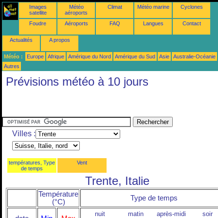
Images
Météo
Climat
Météo marine
Cyclones
satellite
aéroports
Foudre
Aéroports
FAQ
Langues
Contact
Actualités
A propos
Météo :
Europe
Afrique
Amérique du Nord
Amérique du Sud
Asie
Australie-Océanie
Autres
Prévisions météo à 10 jours
Villes :
températures, Type
Vent
de temps
Trente, Italie
Température
Type de temps
(°C)
nuit
matin
après-midi
soir