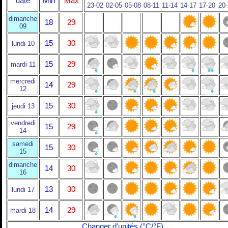
date
Min
Max
23-02
02-05
05-08
08-11
11-14
14-17
17-20
20
dimanche
18
29
09
15
30
lundi 10
15
29
mardi 11
mercredi
14
29
12
15
30
jeudi 13
vendredi
15
29
14
samedi
15
30
15
dimanche
14
30
16
13
30
lundi 17
14
29
mardi 18
Changer d'unités (°C/°F)