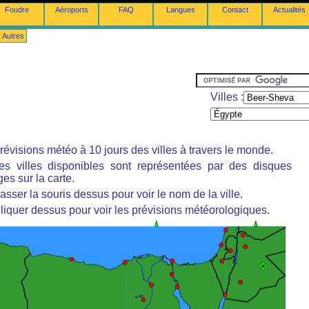
Foudre
Aéroports
FAQ
Langues
Contact
Actualités
Autres
Villes :
révisions météo à 10 jours des villes à travers le monde.
es villes disponibles sont représentées par des disques
es sur la carte.
asser la souris dessus pour voir le nom de la ville.
liquer dessus pour voir les prévisions météorologiques.