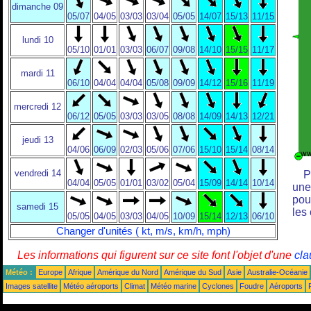
dimanche 09
05/07
04/05
03/03
03/04
05/05
14/07
15/13
11/15
lundi 10
05/10
01/01
03/03
06/07
09/08
14/10
15/15
11/17
mardi 11
06/10
04/04
04/04
05/08
09/09
14/12
15/16
11/19
mercredi 12
06/12
05/05
03/03
03/05
08/08
14/09
14/13
12/21
jeudi 13
04/06
06/09
02/03
05/06
07/06
15/10
15/14
08/14
vendredi 14
P
04/04
05/05
01/01
03/02
05/04
15/09
14/14
10/14
une
pou
samedi 15
les
05/05
04/05
03/03
04/05
10/09
15/14
12/13
06/10
Changer d'unités ( kt, m/s, km/h, mph)
Les informations qui figurent sur ce site font l'objet d'une
cla
Météo :
Europe
Afrique
Amérique du Nord
Amérique du Sud
Asie
Australie-Océanie
Images satellite
Météo aéroports
Climat
Météo marine
Cyclones
Foudre
Aéroports