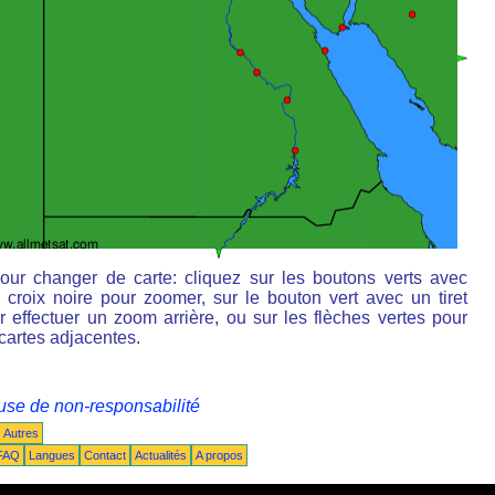
our changer de carte: cliquez sur les boutons verts avec
 croix noire pour zoomer, sur le bouton vert avec un tiret
r effectuer un zoom arrière, ou sur les flèches vertes pour
 cartes adjacentes.
use de non-responsabilité
Autres
FAQ
Langues
Contact
Actualités
A propos