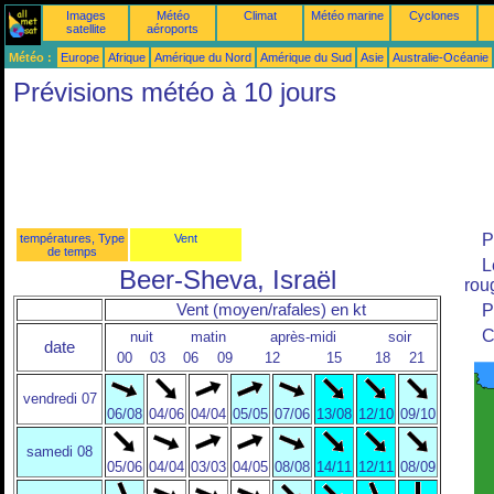
Images
Météo
Climat
Météo marine
Cyclones
satellite
aéroports
Météo :
Europe
Afrique
Amérique du Nord
Amérique du Sud
Asie
Australie-Océanie
Prévisions météo à 10 jours
P
températures, Type
Vent
de temps
L
Beer-Sheva, Israël
roug
Vent (moyen/rafales) en kt
P
C
nuit
matin
après-midi
soir
date
00
03
06
09
12
15
18
21
vendredi 07
06/08
04/06
04/04
05/05
07/06
13/08
12/10
09/10
samedi 08
05/06
04/04
03/03
04/05
08/08
14/11
12/11
08/09