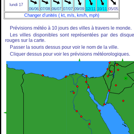
lundi 17
06/06
07/08
06/07
07/07
09/09
12/11
10/11
05/05
Changer d'unités ( kt, m/s, km/h, mph)
Prévisions météo à 10 jours des villes à travers le monde.
Les villes disponibles sont représentées par des disqu
rouges sur la carte.
Passer la souris dessus pour voir le nom de la ville.
Cliquer dessus pour voir les prévisions météorologiques.