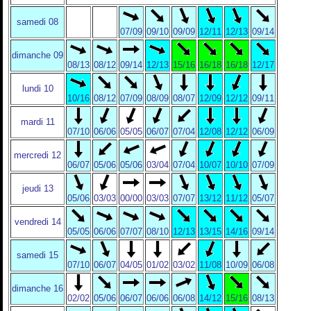
samedi 08
07/09
09/10
09/09
12/11
12/13
09/14
dimanche 09
08/13
08/12
09/14
12/13
15/16
16/18
16/18
12/17
lundi 10
10/16
08/12
07/09
08/09
08/07
12/09
12/12
09/11
mardi 11
07/10
06/06
05/05
06/07
07/04
12/08
12/12
06/09
mercredi 12
06/07
05/06
05/06
03/04
07/04
10/07
10/10
07/09
jeudi 13
05/06
03/03
00/00
03/03
07/07
13/12
11/12
05/07
vendredi 14
05/05
06/06
07/07
08/10
12/13
13/15
14/16
09/14
samedi 15
07/10
06/07
04/05
01/02
03/02
11/08
10/09
06/08
dimanche 16
02/02
05/06
06/07
06/06
06/08
14/12
15/16
08/13