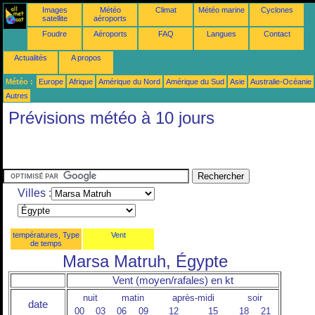
Images
Météo
Climat
Météo marine
Cyclones
satellite
aéroports
Foudre
Aéroports
FAQ
Langues
Contact
Actualités
A propos
Météo :
Europe
Afrique
Amérique du Nord
Amérique du Sud
Asie
Australie-Océanie
Autres
Prévisions météo à 10 jours
Villes :
températures, Type
Vent
de temps
Marsa Matruh, Égypte
Vent (moyen/rafales) en kt
nuit
matin
après-midi
soir
date
00
03
06
09
12
15
18
21