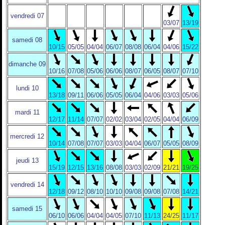
vendredi 07
03/07
13/19
samedi 08
10/15
05/05
04/04
06/07
08/08
06/04
04/06
15/22
dimanche 09
10/16
07/08
05/06
06/06
08/07
06/05
08/07
07/10
lundi 10
13/18
09/11
06/06
05/05
06/04
04/06
03/03
05/06
mardi 11
12/17
11/14
07/07
02/02
03/04
02/05
04/04
06/09
mercredi 12
10/14
07/08
07/07
03/03
04/04
06/07
05/05
08/09
jeudi 13
15/19
12/15
13/16
08/08
03/03
02/09
21/21
19/25
vendredi 14
12/18
09/12
08/10
10/10
09/08
09/08
07/08
14/21
samedi 15
06/10
06/06
04/04
04/05
07/10
11/13
24/25
11/17