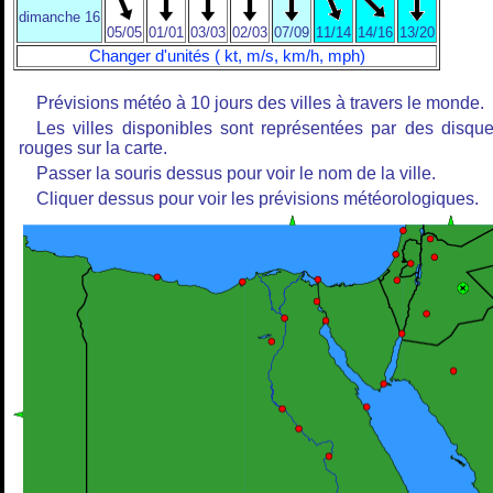
dimanche 16
05/05
01/01
03/03
02/03
07/09
11/14
14/16
13/20
Changer d'unités ( kt, m/s, km/h, mph)
Prévisions météo à 10 jours des villes à travers le monde.
Les villes disponibles sont représentées par des disqu
rouges sur la carte.
Passer la souris dessus pour voir le nom de la ville.
Cliquer dessus pour voir les prévisions météorologiques.