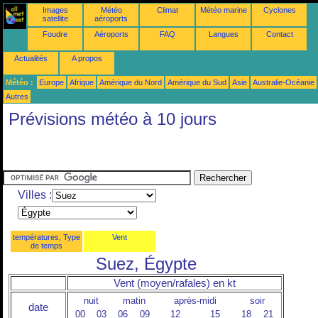
Images
Météo
Climat
Météo marine
Cyclones
satellite
aéroports
Foudre
Aéroports
FAQ
Langues
Contact
Actualités
A propos
Météo :
Europe
Afrique
Amérique du Nord
Amérique du Sud
Asie
Australie-Océanie
Autres
Prévisions météo à 10 jours
Villes :
températures, Type
Vent
de temps
Suez, Égypte
Vent (moyen/rafales) en kt
nuit
matin
après-midi
soir
date
00
03
06
09
12
15
18
21