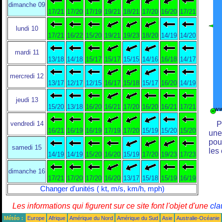
dimanche 09
17/21
17/20
17/19
19/21
18/21
17/20
16/20
17/21
lundi 10
17/21
16/22
15/20
19/21
19/23
18/20
14/19
14/20
mardi 11
13/18
14/18
15/17
15/17
15/15
14/16
16/18
14/17
mercredi 12
13/17
12/17
12/15
16/17
15/18
15/17
16/20
14/19
jeudi 13
15/20
13/18
16/20
16/21
17/20
16/20
16/21
17/21
vendredi 14
P
16/21
16/19
16/19
17/19
17/20
15/19
15/20
15/20
une
pou
samedi 15
les
14/19
14/19
15/20
16/20
15/19
17/20
19/23
17/23
dimanche 16
17/21
17/20
17/20
16/20
13/17
15/18
15/19
16/19
Changer d'unités ( kt, m/s, km/h, mph)
Les informations qui figurent sur ce site font l'objet d'une
cla
Météo :
Europe
Afrique
Amérique du Nord
Amérique du Sud
Asie
Australie-Océanie