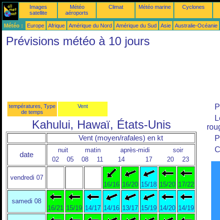
Images
Météo
Climat
Météo marine
Cyclones
satellite
aéroports
Météo :
Europe
Afrique
Amérique du Nord
Amérique du Sud
Asie
Australie-Océanie
Prévisions météo à 10 jours
P
températures, Type
Vent
de temps
L
Kahului, Hawaï, États-Unis
roug
Vent (moyen/rafales) en kt
P
C
nuit
matin
après-midi
soir
date
02
05
08
11
14
17
20
23
vendredi 07
16/16
16/20
15/18
15/20
17/22
samedi 08
16/21
15/19
14/17
14/16
13/17
15/19
14/20
14/19