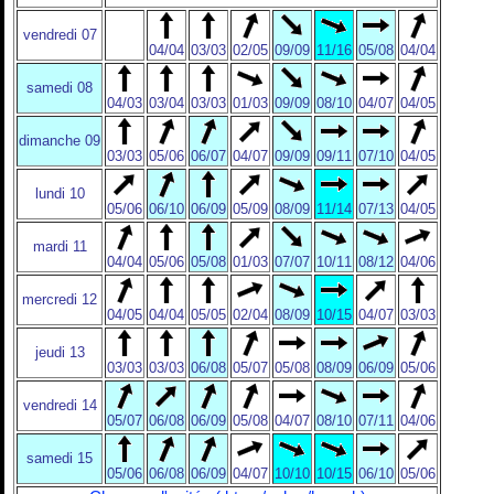
vendredi 07
04/04
03/03
02/05
09/09
11/16
05/08
04/04
samedi 08
04/03
03/04
03/03
01/03
09/09
08/10
04/07
04/05
dimanche 09
03/03
05/06
06/07
04/07
09/09
09/11
07/10
04/05
lundi 10
05/06
06/10
06/09
05/09
08/09
11/14
07/13
04/05
mardi 11
04/04
05/06
05/08
01/03
07/07
10/11
08/12
04/06
mercredi 12
04/05
04/04
05/05
02/04
08/09
10/15
04/07
03/03
jeudi 13
03/03
03/03
06/08
05/07
05/08
08/09
06/09
05/06
vendredi 14
05/07
06/08
06/09
05/08
04/07
08/10
07/11
04/06
samedi 15
05/06
06/08
06/09
04/07
10/10
10/15
06/10
05/06