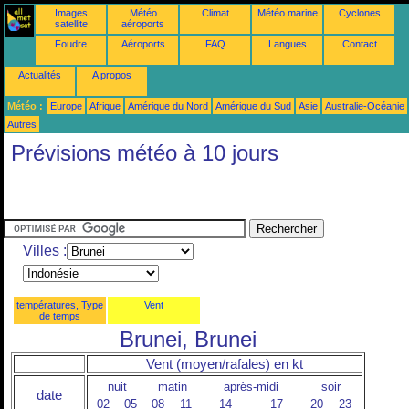
Images
Météo
Climat
Météo marine
Cyclones
satellite
aéroports
Foudre
Aéroports
FAQ
Langues
Contact
Actualités
A propos
Météo :
Europe
Afrique
Amérique du Nord
Amérique du Sud
Asie
Australie-Océanie
Autres
Prévisions météo à 10 jours
Villes :
températures, Type
Vent
de temps
Brunei, Brunei
Vent (moyen/rafales) en kt
nuit
matin
après-midi
soir
date
02
05
08
11
14
17
20
23