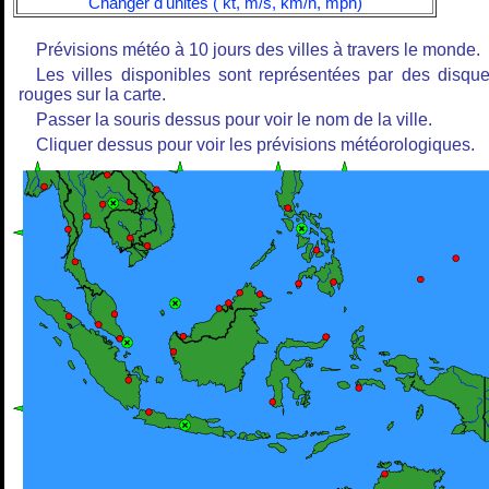
Changer d'unités ( kt, m/s, km/h, mph)
Prévisions météo à 10 jours des villes à travers le monde.
Les villes disponibles sont représentées par des disqu
rouges sur la carte.
Passer la souris dessus pour voir le nom de la ville.
Cliquer dessus pour voir les prévisions météorologiques.