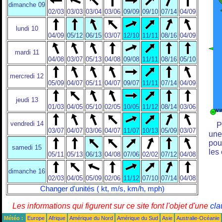
dimanche 09
02/03
03/03
03/04
03/06
09/09
09/10
07/14
04/09
lundi 10
04/09
05/12
06/15
03/07
12/10
11/11
08/16
04/09
mardi 11
04/08
03/07
05/13
04/08
09/08
11/11
08/16
05/10
mercredi 12
05/09
04/07
05/11
04/07
09/07
11/11
07/14
04/09
jeudi 13
01/03
04/05
05/10
02/05
10/05
11/12
08/14
03/06
vendredi 14
P
03/07
04/07
03/06
04/07
11/07
10/13
05/09
03/07
une
pou
samedi 15
les
05/11
05/13
06/13
04/08
07/06
02/02
07/12
04/08
dimanche 16
02/03
04/05
05/09
02/06
11/12
07/10
07/14
04/08
Changer d'unités ( kt, m/s, km/h, mph)
Les informations qui figurent sur ce site font l'objet d'une
cla
Météo :
Europe
Afrique
Amérique du Nord
Amérique du Sud
Asie
Australie-Océanie