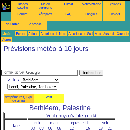
Images
Météo
Climat
Météo marine
Cyclones
satellite
aéroports
Foudre
Aéroports
FAQ
Langues
Contact
Actualités
A propos
Météo :
Europe
Afrique
Amérique du Nord
Amérique du Sud
Asie
Australie-Océanie
Autres
Prévisions météo à 10 jours
Villes :
températures, Type
Vent
de temps
Bethléem, Palestine
Vent (moyen/rafales) en kt
nuit
matin
après-midi
soir
date
00
03
06
09
12
15
18
21