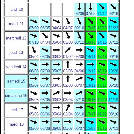
lundi 10
06/06
07/05
14/12
08/16
mardi 11
07/09
06/05
04/04
04/07
09/10
17/13
19/23
11/22
mercredi 12
07/10
04/04
05/04
03/08
08/11
16/13
14/15
07/11
jeudi 13
05/04
06/05
03/03
01/02
05/08
14/11
18/18
09/16
vendredi 14
06/08
07/09
05/05
02/03
04/06
12/12
18/19
10/20
samedi 15
05/07
06/07
03/03
02/03
03/07
13/12
17/17
06/10
dimanche 16
05/05
06/05
03/03
03/04
07/10
19/15
19/20
11/19
lundi 17
05/05
06/06
05/04
02/04
08/10
17/17
19/22
08/16
mardi 18
05/09
06/08
06/09
05/07
06/07
11/09
17/16
07/11