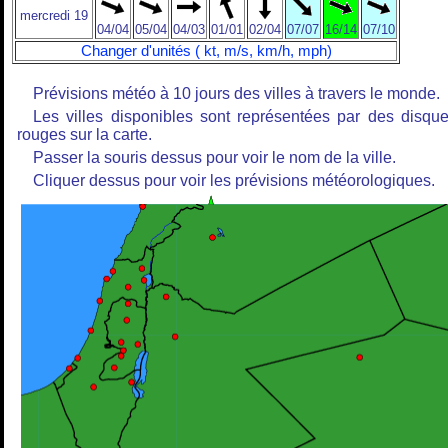
mercredi 19
04/04
05/04
04/03
01/01
02/04
07/07
16/14
07/10
Changer d'unités ( kt, m/s, km/h, mph)
Prévisions météo à 10 jours des villes à travers le monde.
Les villes disponibles sont représentées par des disqu
rouges sur la carte.
Passer la souris dessus pour voir le nom de la ville.
Cliquer dessus pour voir les prévisions météorologiques.