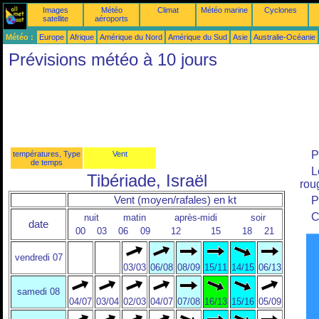
Images
Météo
Climat
Météo marine
Cyclones
satellite
aéroports
Météo :
Europe
Afrique
Amérique du Nord
Amérique du Sud
Asie
Australie-Océanie
Prévisions météo à 10 jours
P
températures, Type
Vent
de temps
L
Tibériade, Israël
roug
Vent (moyen/rafales) en kt
P
C
nuit
matin
après-midi
soir
date
00
03
06
09
12
15
18
21
vendredi 07
03/03
06/08
08/09
15/11
14/15
06/13
samedi 08
04/07
03/04
02/03
04/07
07/08
16/13
15/16
05/09