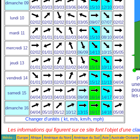
dimanche 09
04/05
03/03
03/03
03/06
04/06
15/10
12/10
03/03
lundi 10
02/02
02/02
02/02
01/01
03/05
09/07
07/07
02/02
mardi 11
02/02
01/01
01/01
02/03
04/06
15/10
08/10
04/04
mercredi 12
02/02
01/01
02/02
02/03
06/09
14/13
10/15
05/05
jeudi 13
01/01
02/02
02/02
02/02
04/08
15/13
10/11
04/04
vendredi 14
P
01/01
03/03
02/02
03/04
03/06
15/12
11/13
04/04
une
pou
samedi 15
les
04/04
03/03
04/03
03/06
09/08
16/14
14/17
04/10
dimanche 16
04/04
05/10
05/12
10/12
13/15
16/17
14/18
05/08
Changer d'unités ( kt, m/s, km/h, mph)
Les informations qui figurent sur ce site font l'objet d'une
cla
Météo :
Europe
Afrique
Amérique du Nord
Amérique du Sud
Asie
Australie-Océanie