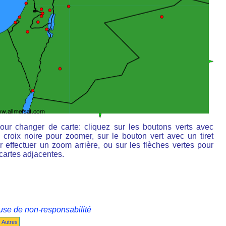
our changer de carte: cliquez sur les boutons verts avec
 croix noire pour zoomer, sur le bouton vert avec un tiret
r effectuer un zoom arrière, ou sur les flèches vertes pour
 cartes adjacentes.
use de non-responsabilité
Autres