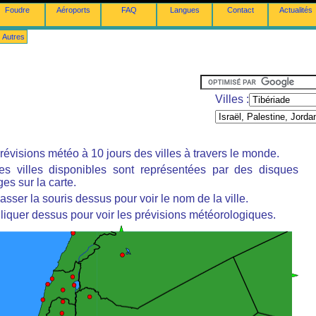
Foudre
Aéroports
FAQ
Langues
Contact
Actualités
Autres
Villes :
révisions météo à 10 jours des villes à travers le monde.
es villes disponibles sont représentées par des disques
es sur la carte.
asser la souris dessus pour voir le nom de la ville.
liquer dessus pour voir les prévisions météorologiques.