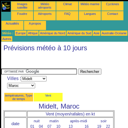
Images
Météo
Climat
Météo marine
Cyclones
satellite
aéroports
Foudre
Aéroports
FAQ
Langues
Contact
Actualités
A propos
Météo :
Europe
Afrique
Amérique du Nord
Amérique du Sud
Asie
Australie-Océanie
Autres
Prévisions météo à 10 jours
Villes :
températures, Type
Vent
de temps
Midelt, Maroc
Vent (moyen/rafales) en kt
nuit
matin
après-midi
soir
date
01
04
07
10
13
16
19
22