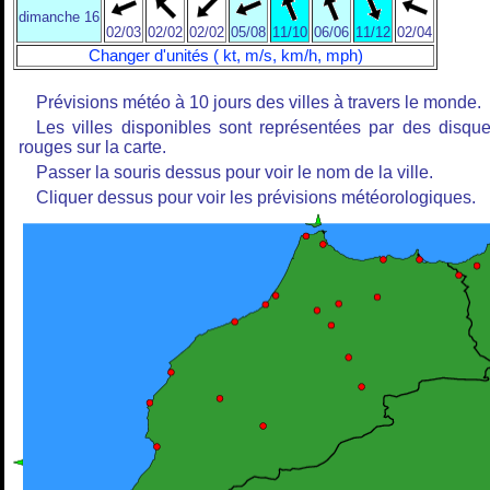
dimanche 16
02/03
02/02
02/02
05/08
11/10
06/06
11/12
02/04
Changer d'unités ( kt, m/s, km/h, mph)
Prévisions météo à 10 jours des villes à travers le monde.
Les villes disponibles sont représentées par des disqu
rouges sur la carte.
Passer la souris dessus pour voir le nom de la ville.
Cliquer dessus pour voir les prévisions météorologiques.