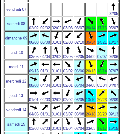
vendredi 07
02/05
samedi 08
02/02
02/02
02/02
03/03
03/07
20/14
17/16
05/07
dimanche 09
06/08
06/08
01/01
02/03
02/10
35/34
14/21
13/17
lundi 10
03/05
04/04
02/02
02/05
03/05
04/09
07/07
04/06
mardi 11
09/13
01/01
01/01
02/02
06/06
20/13
18/14
07/07
mercredi 12
08/08
04/04
01/01
02/01
06/04
04/08
03/04
04/07
jeudi 13
01/01
02/03
02/02
02/02
06/05
13/10
20/23
06/09
vendredi 14
04/03
01/01
01/01
03/07
03/08
26/18
20/20
09/13
samedi 15
03/03
02/03
01/01
01/04
02/04
03/03
17/17
15/15