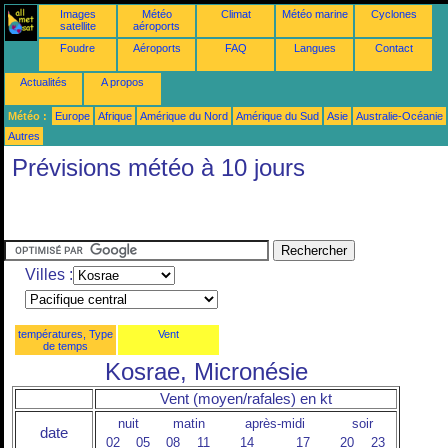
Images
Météo
Climat
Météo marine
Cyclones
satellite
aéroports
Foudre
Aéroports
FAQ
Langues
Contact
Actualités
A propos
Météo :
Europe
Afrique
Amérique du Nord
Amérique du Sud
Asie
Australie-Océanie
Autres
Prévisions météo à 10 jours
Villes :
températures, Type
Vent
de temps
Kosrae, Micronésie
Vent (moyen/rafales) en kt
nuit
matin
après-midi
soir
date
02
05
08
11
14
17
20
23