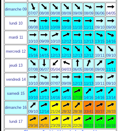
dimanche 09
07/07
08/08
08/08
08/09
09/09
08/09
06/06
04/05
lundi 10
08/08
11/10
10/09
10/10
11/10
11/11
09/10
09/09
mardi 11
10/10
09/09
10/10
12/12
11/11
12/13
13/15
14/16
mercredi 12
15/16
14/15
12/13
12/13
12/13
12/12
10/11
09/10
jeudi 13
07/08
06/07
05/04
04/03
06/05
08/08
09/09
11/11
vendredi 14
10/10
08/08
07/07
09/09
12/13
11/13
10/11
09/10
samedi 15
10/10
12/13
14/16
14/15
17/19
14/16
14/16
13/14
dimanche 16
09/10
12/14
21/24
28/32
28/38
33/41
30/37
28/33
lundi 17
29/34
25/31
23/29
22/26
22/26
20/23
17/19
16/18