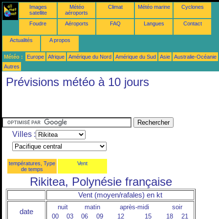
Images
Météo
Climat
Météo marine
Cyclones
satellite
aéroports
Foudre
Aéroports
FAQ
Langues
Contact
Actualités
A propos
Météo :
Europe
Afrique
Amérique du Nord
Amérique du Sud
Asie
Australie-Océanie
Autres
Prévisions météo à 10 jours
Villes :
températures, Type
Vent
de temps
Rikitea, Polynésie française
Vent (moyen/rafales) en kt
nuit
matin
après-midi
soir
date
00
03
06
09
12
15
18
21