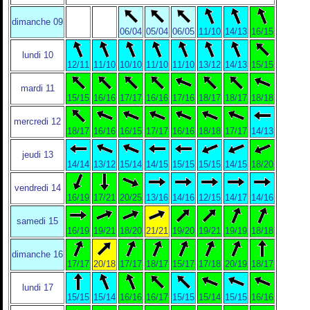
dimanche 09
06/04
05/04
06/05
11/10
14/13
16/15
lundi 10
12/11
11/10
10/10
11/10
11/10
13/12
14/13
15/15
mardi 11
15/15
16/16
17/17
16/16
17/16
18/17
18/17
18/18
mercredi 12
18/17
16/16
16/15
17/17
16/16
18/18
17/17
14/13
jeudi 13
14/14
13/12
15/14
14/15
15/15
15/15
14/15
18/20
vendredi 14
16/19
17/21
20/25
13/16
14/16
12/15
14/17
14/16
samedi 15
16/19
19/21
18/20
21/21
19/20
19/21
19/19
18/18
dimanche 16
17/17
20/18
17/17
18/17
15/17
17/18
20/19
18/17
lundi 17
15/15
15/14
16/16
16/17
15/15
15/14
15/15
16/16