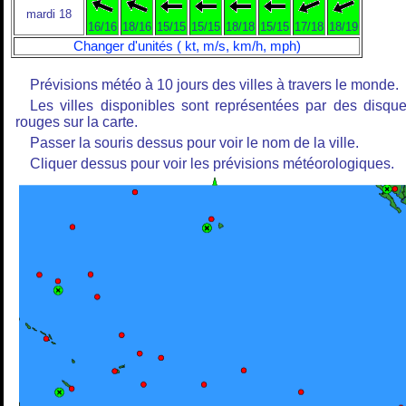
mardi 18
16/16
18/16
15/15
15/15
18/18
15/15
17/18
18/19
Changer d'unités ( kt, m/s, km/h, mph)
Prévisions météo à 10 jours des villes à travers le monde.
Les villes disponibles sont représentées par des disqu
rouges sur la carte.
Passer la souris dessus pour voir le nom de la ville.
Cliquer dessus pour voir les prévisions météorologiques.