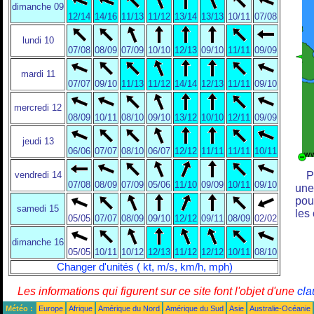
dimanche 09
12/14
14/16
11/13
11/12
13/14
13/13
10/11
07/08
lundi 10
07/08
08/09
07/09
10/10
12/13
09/10
11/11
09/09
mardi 11
07/07
09/10
11/13
11/12
14/14
12/13
11/11
09/10
mercredi 12
08/09
10/11
08/10
09/10
13/12
10/10
12/11
09/09
jeudi 13
06/06
07/07
08/10
06/07
12/12
11/11
11/11
10/11
vendredi 14
P
07/08
08/09
07/09
05/06
11/10
09/09
10/11
09/10
une
pou
samedi 15
les
05/05
07/07
08/09
09/10
12/12
09/11
08/09
02/02
dimanche 16
05/05
10/11
10/12
12/13
11/12
12/12
10/11
08/10
Changer d'unités ( kt, m/s, km/h, mph)
Les informations qui figurent sur ce site font l'objet d'une
cla
Météo :
Europe
Afrique
Amérique du Nord
Amérique du Sud
Asie
Australie-Océanie