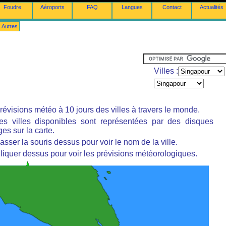
Foudre
Aéroports
FAQ
Langues
Contact
Actualités
Autres
Villes :
révisions météo à 10 jours des villes à travers le monde.
es villes disponibles sont représentées par des disques
es sur la carte.
asser la souris dessus pour voir le nom de la ville.
liquer dessus pour voir les prévisions météorologiques.