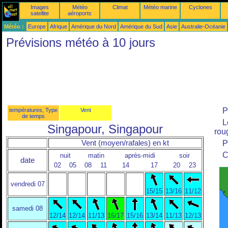
Images
Météo
Climat
Météo marine
Cyclones
satellite
aéroports
Météo :
Europe
Afrique
Amérique du Nord
Amérique du Sud
Asie
Australie-Océanie
Prévisions météo à 10 jours
P
températures, Type
Vent
de temps
L
Singapour, Singapour
roug
Vent (moyen/rafales) en kt
P
C
nuit
matin
après-midi
soir
date
02
05
08
11
14
17
20
23
vendredi 07
15/15
13/16
11/12
samedi 08
12/14
12/14
11/13
16/17
15/16
13/14
11/13
12/13