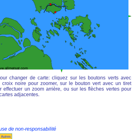
our changer de carte: cliquez sur les boutons verts avec
 croix noire pour zoomer, sur le bouton vert avec un tiret
r effectuer un zoom arrière, ou sur les flèches vertes pour
 cartes adjacentes.
use de non-responsabilité
Autres