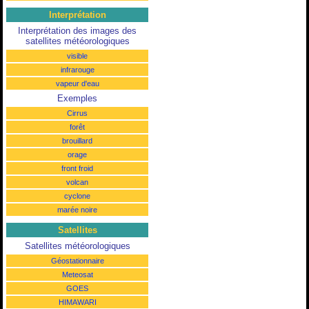
Interprétation
Interprétation des images des
satellites météorologiques
visible
infrarouge
vapeur d'eau
Exemples
Cirrus
forêt
brouillard
orage
front froid
volcan
cyclone
marée noire
Satellites
Satellites météorologiques
Géostationnaire
Meteosat
GOES
HIMAWARI