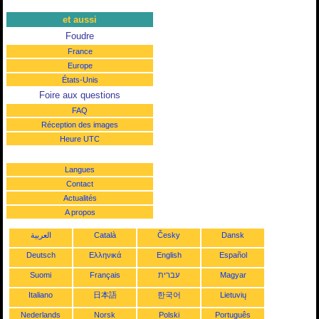
et aussi
Foudre
France
Europe
États-Unis
Foire aux questions
FAQ
Réception des images
Heure UTC
Langues
Contact
Actualités
A propos
العربية
Català
Česky
Dansk
Deutsch
Ελληνικά
English
Español
Suomi
Français
עברית
Magyar
Italiano
日本語
한국어
Lietuvių
Nederlands
Norsk
Polski
Português