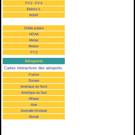
FY-2
-
FY-4
Elektro–L
INSAT
Orbite polaire
NOAA
Metop
Meteor
FY-3
Aéroports
Cartes interactives des aéroports.
France
Europe
Amérique du Nord
Amérique du Sud
Afrique
Asie
Australie-Océanie
Monde