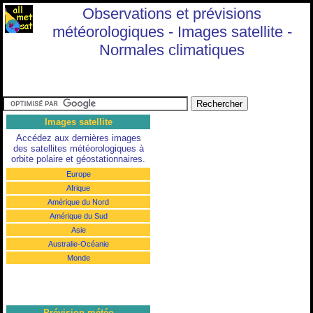
Observations et prévisions
météorologiques - Images satellite -
Normales climatiques
Images satellite
Accédez aux dernières images
des satellites météorologiques à
orbite polaire et géostationnaires.
Europe
Afrique
Amérique du Nord
Amérique du Sud
Asie
Australie-Océanie
Monde
Prévision météo