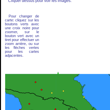
Cliquer dessus pour voir les images.
Pour changer de
carte: cliquez sur les
boutons verts avec
une croix noire pour
zoomer, sur le
bouton vert avec un
tiret pour effectuer un
zoom arrière, ou sur
les flèches vertes
pour les cartes
adjacentes.