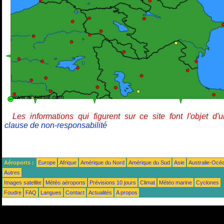
Les informations qui figurent sur ce site font l'objet d'
clause de non-responsabilité
Aéroports :
Europe
Afrique
Amérique du Nord
Amérique du Sud
Asie
Australie-Océ
Autres
Images satellite
Météo aéroports
Prévisions 10 jours
Climat
Météo marine
Cyclones
Foudre
FAQ
Langues
Contact
Actualités
A propos