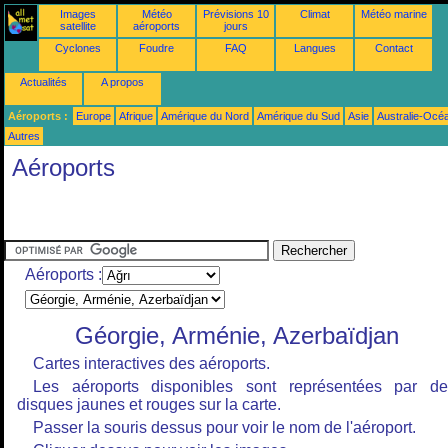
Images
Météo
Prévisions 10
Climat
Météo marine
satellite
aéroports
jours
Cyclones
Foudre
FAQ
Langues
Contact
Actualités
A propos
Aéroports :
Europe
Afrique
Amérique du Nord
Amérique du Sud
Asie
Australie-Océ
Autres
Aéroports
Aéroports :
Géorgie, Arménie, Azerbaïdjan
Cartes interactives des aéroports.
Les aéroports disponibles sont représentées par de
disques jaunes et rouges sur la carte.
Passer la souris dessus pour voir le nom de l'aéroport.