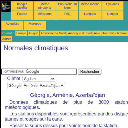
Images
Météo
Prévisions 10
Météo marine
Cyclones
satellite
aéroports
jours
Foudre
Aéroports
FAQ
Langues
Contact
Actualités
A propos
Climat :
Europe
Afrique
Amérique du Nord
Amérique du Sud
Asie
Australie-Océanie
Autres
Normales climatiques
Climat :
Géorgie, Arménie, Azerbaïdjan
Données climatiques de plus de 3000 station
météorologiques.
Les stations disponibles sont représentées par des disqu
jaunes et rouges sur la carte.
Passer la souris dessus pour voir le nom de la station.