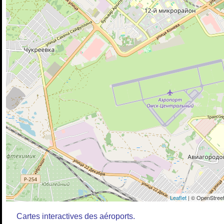
Leaflet
| © OpenStreet
Cartes interactives des aéroports.