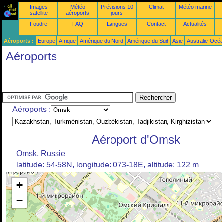
Images
Météo
Prévisions 10
Climat
Météo marine
satellite
aéroports
jours
Foudre
FAQ
Langues
Contact
Actualités
Aéroports :
Europe
Afrique
Amérique du Nord
Amérique du Sud
Asie
Australie-Océ
Aéroports
Aéroports :
Aéroport d'Omsk
Omsk, Russie
latitude: 54-58N, longitude: 073-18E, altitude: 122 m
+
−