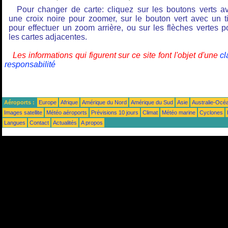
Pour changer de carte: cliquez sur les boutons verts a
une croix noire pour zoomer, sur le bouton vert avec un ti
pour effectuer un zoom arrière, ou sur les flèches vertes p
les cartes adjacentes.
Les informations qui figurent sur ce site font l'objet d'une
cl
responsabilité
Aéroports :
Europe
Afrique
Amérique du Nord
Amérique du Sud
Asie
Australie-Océ
Images satellite
Météo aéroports
Prévisions 10 jours
Climat
Météo marine
Cyclones
Langues
Contact
Actualités
A propos