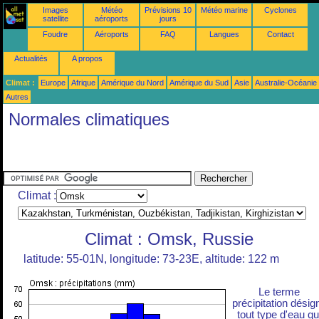
Images
Météo
Prévisions 10
Météo marine
Cyclones
satellite
aéroports
jours
Foudre
Aéroports
FAQ
Langues
Contact
Actualités
A propos
Climat :
Europe
Afrique
Amérique du Nord
Amérique du Sud
Asie
Australie-Océanie
Autres
Normales climatiques
Climat :
Climat : Omsk, Russie
latitude: 55-01N, longitude: 73-23E, altitude: 122 m
Le terme
précipitation désig
tout type d'eau qu