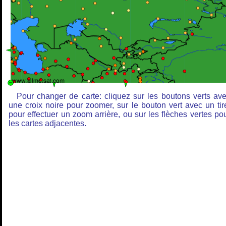
Pour changer de carte: cliquez sur les boutons verts av
une croix noire pour zoomer, sur le bouton vert avec un tir
pour effectuer un zoom arrière, ou sur les flèches vertes po
les cartes adjacentes.