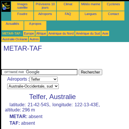
Images
Prévisions 10
Climat
Météo marine
Cyclones
satellite
jours
Foudre
Aéroports
FAQ
Langues
Contact
Actualités
A propos
METAR-TAF:
Europe
Afrique
Amérique du Nord
Amérique du Sud
Asie
Australie-Océanie
Autres
METAR-TAF
Aéroports :
Telfer, Australie
latitude: 21-42-54S, longitude: 122-13-43E,
altitude: 296 m
METAR:
absent
TAF:
absent