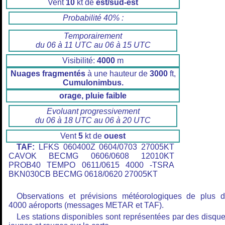
Vent
10
kt de
est/sud-est
Probabilité 40% :
Temporairement
du 06 à 11 UTC au 06 à 15 UTC
Visibilité:
4000
m
Nuages fragmentés
à une hauteur de
3000
ft,
Cumulonimbus.
orage, pluie faible
Evoluant progressivement
du 06 à 18 UTC au 06 à 20 UTC
Vent
5
kt de
ouest
TAF:
LFKS 060400Z 0604/0703 27005KT
CAVOK BECMG 0606/0608 12010KT
PROB40 TEMPO 0611/0615 4000 -TSRA
BKN030CB BECMG 0618/0620 27005KT
Observations et prévisions météorologiques de plus 
4000 aéroports (messages METAR et TAF).
Les stations disponibles sont représentées par des disqu