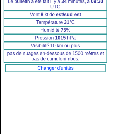
Le bulletin a été fait il y a
34
minutes, à
09:30
UTC
Vent
8
kt de
est/sud-est
Température
31
°C
Humidité
75
%
Pression
1015
hPa
Visibilité 10 km ou plus
pas de nuages en-dessous de 1500 mètres et
pas de cumulonimbus.
Changer d'unités