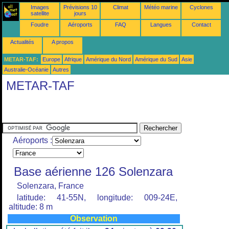
Images
Prévisions 10
Climat
Météo marine
Cyclones
satellite
jours
Foudre
Aéroports
FAQ
Langues
Contact
Actualités
A propos
METAR-TAF:
Europe
Afrique
Amérique du Nord
Amérique du Sud
Asie
Australie-Océanie
Autres
METAR-TAF
Aéroports :
Base aérienne 126 Solenzara
Solenzara, France
latitude: 41-55N, longitude: 009-24E,
altitude: 8 m
Observation