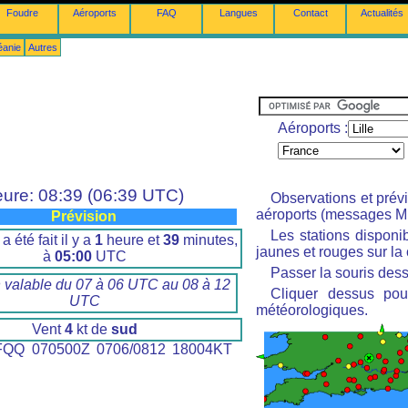
Foudre
Aéroports
FAQ
Langues
Contact
Actualités
éanie
Autres
Aéroports :
ure: 08:39 (06:39 UTC)
Observations et prév
aéroports (messages M
Prévision
Les stations disponi
a été fait il y a
1
heure et
39
minutes,
jaunes et rouges sur la 
à
05:00
UTC
Passer la souris dess
n valable du 07 à 06 UTC au 08 à 12
Cliquer dessus pour
UTC
météorologiques.
Vent
4
kt de
sud
QQ 070500Z 0706/0812 18004KT