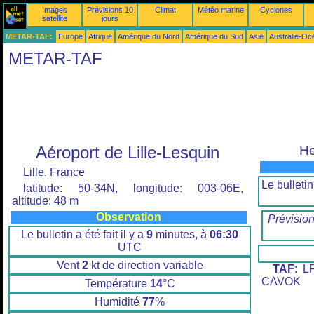
Images
Prévisions 10
Climat
Météo marine
Cyclones
satellite
jours
METAR-TAF:
Europe
Afrique
Amérique du Nord
Amérique du Sud
Asie
Australie-Oc
METAR-TAF
Aéroport de Lille-Lesquin
He
Lille, France
Le bulletin 
latitude: 50-34N, longitude: 003-06E,
altitude: 48 m
Observation
Prévisio
Le bulletin a été fait il y a
9
minutes, à
06:30
UTC
Vent
2
kt de direction variable
TAF:
LF
CAVOK
Température
14
°C
Humidité
77
%