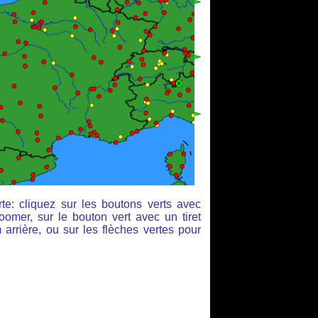
te: cliquez sur les boutons verts avec
oomer, sur le bouton vert avec un tiret
arrière, ou sur les flèches vertes pour