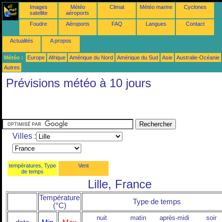
Images
Météo
Climat
Météo marine
Cyclones
satellite
aéroports
Foudre
Aéroports
FAQ
Langues
Contact
Actualités
A propos
Météo :
Europe
Afrique
Amérique du Nord
Amérique du Sud
Asie
Australie-Océanie
Autres
Prévisions météo à 10 jours
Villes :
températures, Type
Vent
de temps
Lille, France
Température
Type de temps
(°C)
nuit
matin
après-midi
soir