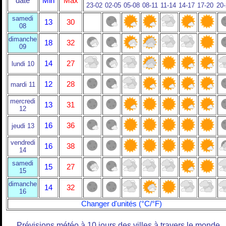
date
Min
Max
23-02
02-05
05-08
08-11
11-14
14-17
17-20
20
samedi
13
30
08
dimanche
18
32
09
14
27
lundi 10
12
28
mardi 11
mercredi
13
31
12
16
36
jeudi 13
vendredi
16
38
14
samedi
15
27
15
dimanche
14
32
16
Changer d'unités (°C/°F)
Prévisions météo à 10 jours des villes à travers le monde.