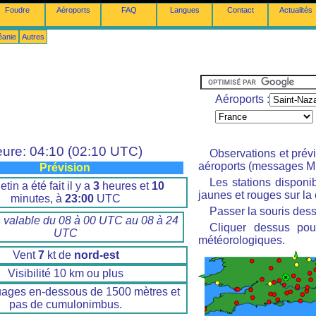
Foudre
Aéroports
FAQ
Langues
Contact
Actualités
éanie
Autres
Aéroports :
ure: 04:10 (02:10 UTC)
Observations et prév
aéroports (messages M
Prévision
Les stations disponi
etin a été fait il y a
3
heures et
10
jaunes et rouges sur la 
minutes, à
23:00
UTC
Passer la souris dess
n valable du 08 à 00 UTC au 08 à 24
Cliquer dessus pour
UTC
météorologiques.
Vent
7
kt de
nord-est
Visibilité 10 km ou plus
uages en-dessous de 1500 mètres et
pas de cumulonimbus.