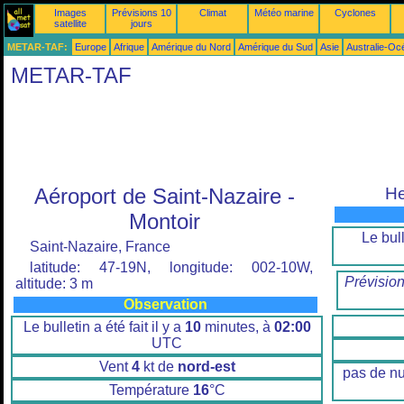
Images
Prévisions 10
Climat
Météo marine
Cyclones
satellite
jours
METAR-TAF:
Europe
Afrique
Amérique du Nord
Amérique du Sud
Asie
Australie-Oc
METAR-TAF
Aéroport de Saint-Nazaire -
He
Montoir
Le bull
Saint-Nazaire, France
latitude: 47-19N, longitude: 002-10W,
Prévisio
altitude: 3 m
Observation
Le bulletin a été fait il y a
10
minutes, à
02:00
UTC
Vent
4
kt de
nord-est
pas de n
Température
16
°C