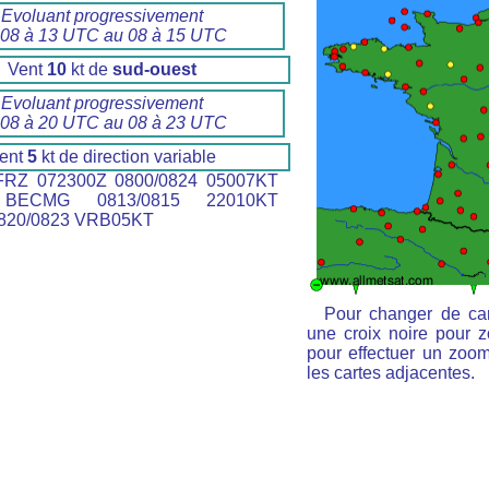
Evoluant progressivement
 08 à 13 UTC au 08 à 15 UTC
Vent
10
kt de
sud-ouest
Evoluant progressivement
 08 à 20 UTC au 08 à 23 UTC
ent
5
kt de direction variable
RZ 072300Z 0800/0824 05007KT
BECMG 0813/0815 22010KT
820/0823 VRB05KT
Pour changer de car
une croix noire pour z
pour effectuer un zoom 
les cartes adjacentes.