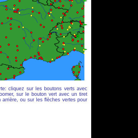
te: cliquez sur les boutons verts avec
oomer, sur le bouton vert avec un tiret
arrière, ou sur les flèches vertes pour