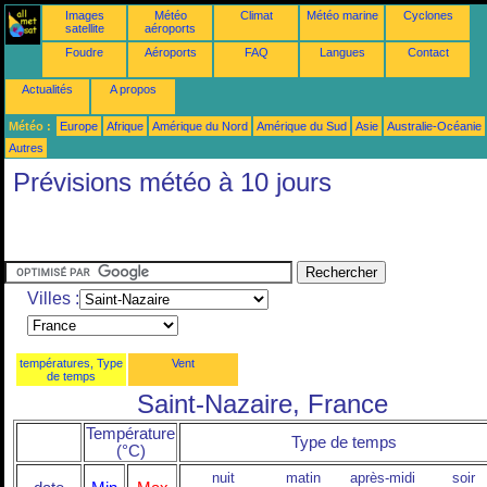
Images
Météo
Climat
Météo marine
Cyclones
satellite
aéroports
Foudre
Aéroports
FAQ
Langues
Contact
Actualités
A propos
Météo :
Europe
Afrique
Amérique du Nord
Amérique du Sud
Asie
Australie-Océanie
Autres
Prévisions météo à 10 jours
Villes :
températures, Type
Vent
de temps
Saint-Nazaire, France
Température
Type de temps
(°C)
nuit
matin
après-midi
soir