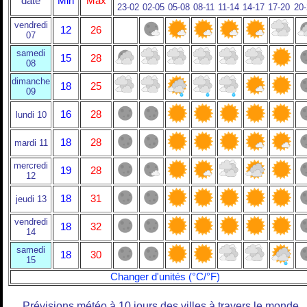
date
Min
Max
23-02
02-05
05-08
08-11
11-14
14-17
17-20
20
vendredi
12
26
07
samedi
15
28
08
dimanche
18
25
09
16
28
lundi 10
18
28
mardi 11
mercredi
19
28
12
18
31
jeudi 13
vendredi
18
32
14
samedi
18
30
15
Changer d'unités (°C/°F)
Prévisions météo à 10 jours des villes à travers le monde.