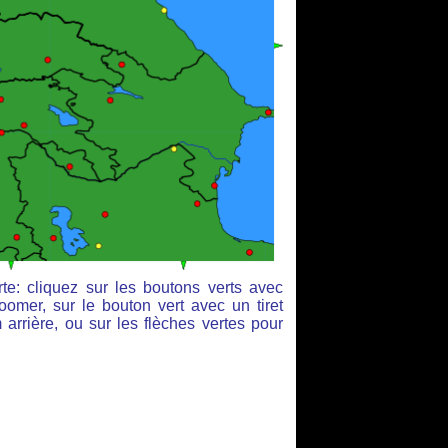
te: cliquez sur les boutons verts avec
oomer, sur le bouton vert avec un tiret
arrière, ou sur les flèches vertes pour