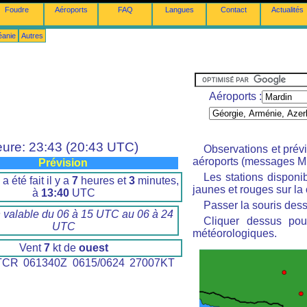
Foudre
Aéroports
FAQ
Langues
Contact
Actualités
éanie
Autres
Aéroports :
ure: 23:43 (20:43 UTC)
Observations et prév
aéroports (messages M
Prévision
Les stations disponi
a été fait il y a
7
heures et
3
minutes,
jaunes et rouges sur la 
à
13:40
UTC
Passer la souris dess
n valable du 06 à 15 UTC au 06 à 24
Cliquer dessus pour
UTC
météorologiques.
Vent
7
kt de
ouest
CR 061340Z 0615/0624 27007KT