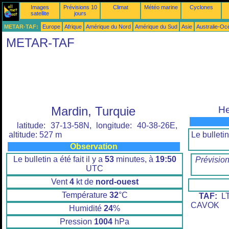
Images
Prévisions 10
Climat
Météo marine
Cyclones
satellite
jours
METAR-TAF:
Europe
Afrique
Amérique du Nord
Amérique du Sud
Asie
Australie-Oc
METAR-TAF
Mardin, Turquie
He
latitude: 37-13-58N, longitude: 40-38-26E,
Le bulletin 
altitude: 527 m
Observation
Le bulletin a été fait il y a
53
minutes, à
19:50
Prévisio
UTC
Vent
4
kt de
nord-ouest
Température
32
°C
TAF:
LT
CAVOK
Humidité
24
%
Pression
1004
hPa