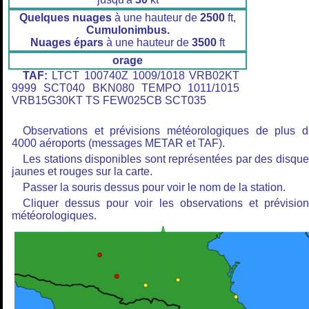
Quelques nuages
à une hauteur de
2500
ft,
Cumulonimbus.
Nuages épars
à une hauteur de
3500
ft
orage
TAF:
LTCT 100740Z 1009/1018 VRB02KT
9999 SCT040 BKN080 TEMPO 1011/1015
VRB15G30KT TS FEW025CB SCT035
Observations et prévisions météorologiques de plus 
4000 aéroports (messages METAR et TAF).
Les stations disponibles sont représentées par des disqu
jaunes et rouges sur la carte.
Passer la souris dessus pour voir le nom de la station.
Cliquer dessus pour voir les observations et prévisio
météorologiques.