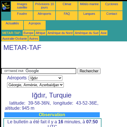
Images
Prévisions 10
Climat
Météo marine
Cyclones
satellite
jours
Foudre
Aéroports
FAQ
Langues
Contact
Actualités
A propos
METAR-TAF:
Europe
Afrique
Amérique du Nord
Amérique du Sud
Asie
Australie-Océanie
Autres
METAR-TAF
Aéroports :
Iğdır, Turquie
latitude: 39-58-36N, longitude: 43-52-36E,
altitude: 945 m
Observation
Le bulletin a été fait il y a
16
minutes, à
07:50
UTC