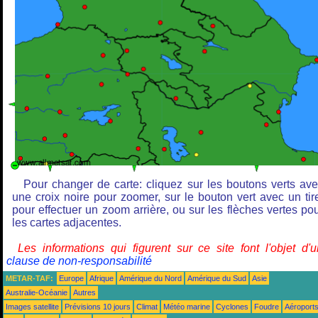
Pour changer de carte: cliquez sur les boutons verts av
une croix noire pour zoomer, sur le bouton vert avec un tir
pour effectuer un zoom arrière, ou sur les flèches vertes po
les cartes adjacentes.
Les informations qui figurent sur ce site font l'objet d'
clause de non-responsabilité
METAR-TAF:
Europe
Afrique
Amérique du Nord
Amérique du Sud
Asie
Australie-Océanie
Autres
Images satellite
Prévisions 10 jours
Climat
Météo marine
Cyclones
Foudre
Aéroport