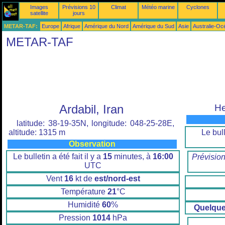
Images
Prévisions 10
Climat
Météo marine
Cyclones
satellite
jours
METAR-TAF:
Europe
Afrique
Amérique du Nord
Amérique du Sud
Asie
Australie-Oc
METAR-TAF
Ardabil, Iran
He
latitude: 38-19-35N, longitude: 048-25-28E,
Le bull
altitude: 1315 m
Observation
Le bulletin a été fait il y a
15
minutes, à
16:00
Prévisio
UTC
Vent
16
kt de
est/nord-est
Température
21
°C
Humidité
60
%
Quelqu
Pression
1014
hPa