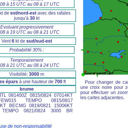
 08 à 15 UTC au 08 à 17 UTC
kt de
est/nord-est
avec des rafales
jusqu'à
30
kt
Evoluant progressivement
 08 à 19 UTC au 08 à 21 UTC
Vent
6
kt de
sud/sud-est
Probabilité 30% :
Temporairement
 08 à 21 UTC au 08 à 24 UTC
Visibilité:
3000
m
es épars
à une hauteur de
700
ft
Pour changer de car
une croix noire pour z
brume
pour effectuer un zoom 
TL 081400Z 0815/0824 07014KT
les cartes adjacentes.
EW015 TEMPO 0815/0817
0KT BECMG 0819/0821 15006KT
 TEMPO 0821/0824 3000 BR
use de non-responsabilité