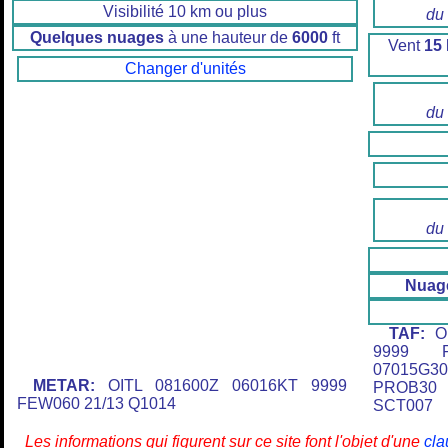
Visibilité 10 km ou plus
du
Quelques nuages
à une hauteur de
6000
ft
Vent
15
Changer d'unités
du
du
Nuag
TAF:
OI
9999 F
07015G3
METAR:
OITL 081600Z 06016KT 9999
PROB30
FEW060 21/13 Q1014
SCT007
Les informations qui figurent sur ce site font l'objet d'une
cla