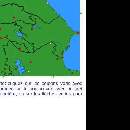
te: cliquez sur les boutons verts avec
oomer, sur le bouton vert avec un tiret
arrière, ou sur les flèches vertes pour