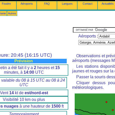
Foudre
Aéroports
FAQ
Langues
Contact
Actualités
éanie
Autres
Aéroports :
ure: 20:45 (16:15 UTC)
Observations et prév
aéroports (messages M
Prévision
Les stations disponi
etin a été fait il y a
2
heures et
15
jaunes et rouges sur la 
minutes, à
14:00
UTC
Passer la souris dess
n valable du 08 à 15 UTC au 08 à 24
Cliquer dessus pour
UTC
météorologiques.
Vent
14
kt de
est/nord-est
Visibilité 10 km ou plus
es nuages
à une hauteur de
1500
ft
Temporairement