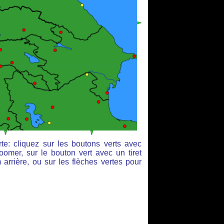
te: cliquez sur les boutons verts avec
oomer, sur le bouton vert avec un tiret
arrière, ou sur les flèches vertes pour