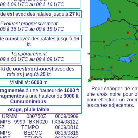
 08 à 09 UTC au 08 à 16 UTC
 de
est
avec des rafales jusqu'à
27
kt
Evoluant progressivement
 08 à 16 UTC au 08 à 18 UTC
de
ouest
avec des rafales jusqu'à
16
kt
Temporairement
 09 à 03 UTC au 09 à 09 UTC
kt de
ouest/nord-ouest
avec des
rafales jusqu'à
25
kt
Visibilité:
6000
m
Pour changer de car
fragmentés
à une hauteur de
1600
ft
une croix noire pour z
ragmentés
à une hauteur de
3000
ft,
pour effectuer un zoom 
Cumulonimbus.
les cartes adjacentes.
orage, pluie faible
RMM 080750Z 0809/0909
0MPS 9999 BKN020 TX34/0812Z
0902Z TEMPO 0809/0816
14MPS BECMG 0816/0818