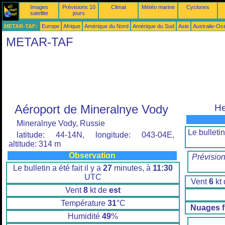
Images
Prévisions 10
Climat
Météo marine
Cyclones
satellite
jours
METAR-TAF:
Europe
Afrique
Amérique du Nord
Amérique du Sud
Asie
Australie-Oc
METAR-TAF
Aéroport de Mineralnye Vody
He
Mineralnye Vody, Russie
Le bulletin 
latitude: 44-14N, longitude: 043-04E,
altitude: 314 m
Observation
Prévisio
Le bulletin a été fait il y a
27
minutes, à
11:30
UTC
Vent
6
kt
Vent
8
kt de
est
Température
31
°C
Nuages 
Humidité
49
%