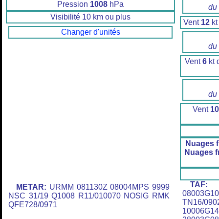
Pression
1008
hPa
du
Visibilité 10 km ou plus
Vent
12
kt
Changer d'unités
du
Vent
6
kt 
du
Vent
10
Nuages 
Nuages f
TAF:
U
METAR:
URMM 081130Z 08004MPS 9999
08003G1
NSC 31/19 Q1008 R11/010070 NOSIG RMK
TN16/
QFE728/0971
10006G