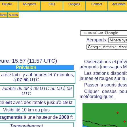
Foudre
Aéroports
FAQ
Langues
Contact
Actualités
éanie
Autres
Aéroports :
ure: 15:57 (11:57 UTC)
Observations et prév
aéroports (messages M
Prévision
Les stations disponi
a été fait il y a
4
heures et
7
minutes,
jaunes et rouges sur la 
à
07:50
UTC
Passer la souris dess
n valable du 08 à 09 UTC au 09 à 09
Cliquer dessus pour
UTC
météorologiques.
 de
est
avec des rafales jusqu'à
19
kt
Visibilité 10 km ou plus
fragmentés
à une hauteur de
2000
ft
Temporairement