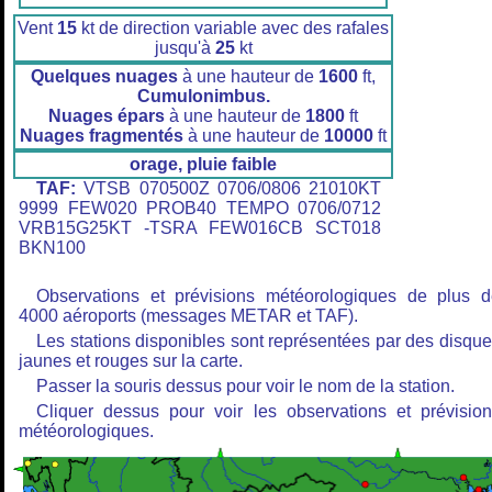
Vent
15
kt de direction variable avec des rafales
jusqu'à
25
kt
Quelques nuages
à une hauteur de
1600
ft,
Cumulonimbus.
Nuages épars
à une hauteur de
1800
ft
Nuages fragmentés
à une hauteur de
10000
ft
orage, pluie faible
TAF:
VTSB 070500Z 0706/0806 21010KT
9999 FEW020 PROB40 TEMPO 0706/0712
VRB15G25KT -TSRA FEW016CB SCT018
BKN100
Observations et prévisions météorologiques de plus 
4000 aéroports (messages METAR et TAF).
Les stations disponibles sont représentées par des disqu
jaunes et rouges sur la carte.
Passer la souris dessus pour voir le nom de la station.
Cliquer dessus pour voir les observations et prévisio
météorologiques.