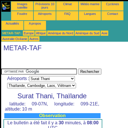
Images
Prévisions 10
Climat
Météo marine
Cyclones
satellite
jours
Foudre
Aéroports
FAQ
Langues
Contact
Actualités
A propos
METAR-TAF:
Europe
Afrique
Amérique du Nord
Amérique du Sud
Asie
Australie-Océanie
Autres
METAR-TAF
Aéroports :
Surat Thani, Thaïlande
latitude: 09-07N, longitude: 099-21E,
altitude: 10 m
Observation
Le bulletin a été fait il y a
30
minutes, à
08:00
UTC