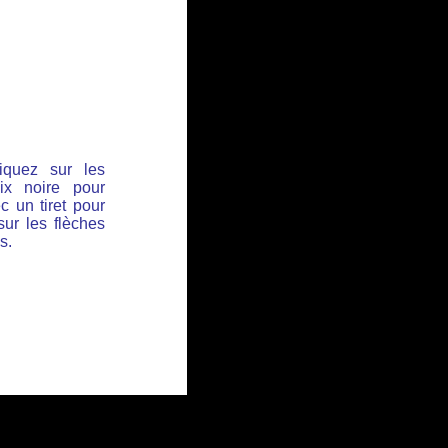
iquez sur les
ix noire pour
c un tiret pour
sur les flèches
s.