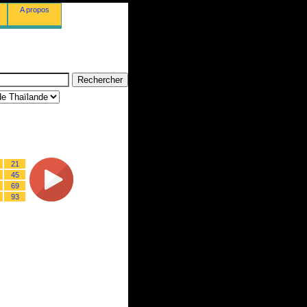
A propos
21
45
69
93