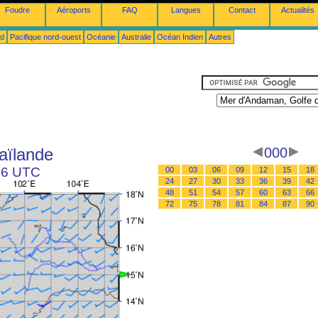
Foudre
Aéroports
FAQ
Langues
Contact
Actualités
ud
Pacifique nord-ouest
Océanie
Australie
Océan Indien
Autres
aïlande
000
 06 UTC
00
03
06
09
12
15
18
24
27
30
33
36
39
42
48
51
54
57
60
63
66
72
75
78
81
84
87
90