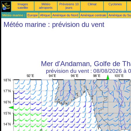
Images
Météo
Prévisions 10
Climat
Cyclones
satellite
aéroports
jours
Météo marine :
Europe
Afrique
Amérique du Nord
Amérique centrale
Amérique du S
Météo marine : prévision du vent
Mer d'Andaman, Golfe de Th
prévision du vent : 08/08/2026 à