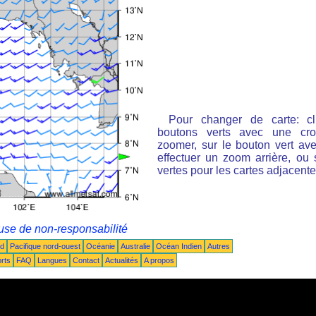
Pour changer de carte: cl
boutons verts avec une cro
zoomer, sur le bouton vert ave
effectuer un zoom arrière, ou 
vertes pour les cartes adjacente
use de non-responsabilité
ud
Pacifique nord-ouest
Océanie
Australie
Océan Indien
Autres
rts
FAQ
Langues
Contact
Actualités
A propos