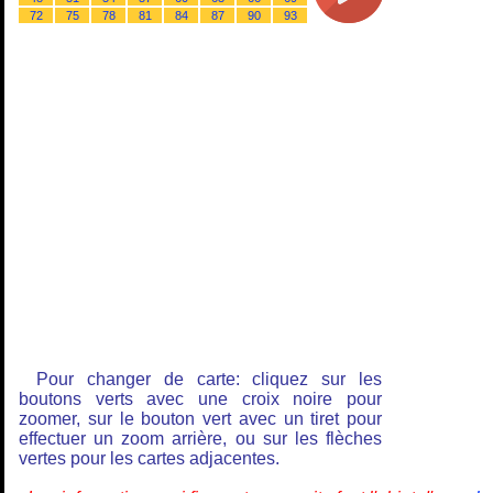
72
75
78
81
84
87
90
93
Pour changer de carte: cliquez sur les
boutons verts avec une croix noire pour
zoomer, sur le bouton vert avec un tiret pour
effectuer un zoom arrière, ou sur les flèches
vertes pour les cartes adjacentes.