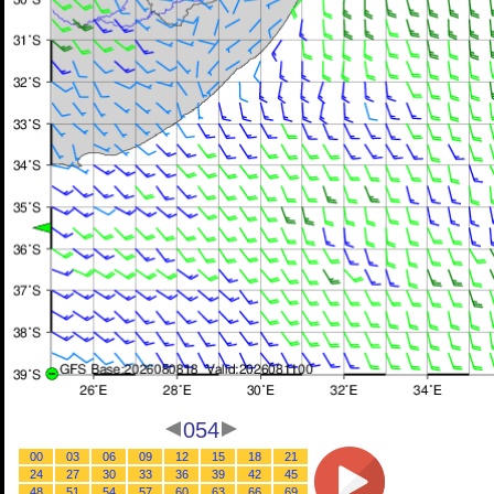
054
00
03
06
09
12
15
18
21
24
27
30
33
36
39
42
45
48
51
54
57
60
63
66
69