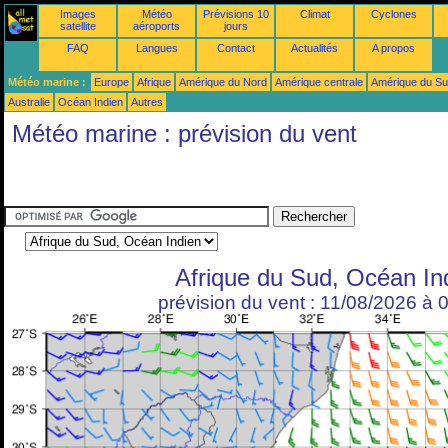
Images
Météo
Prévisions 10
Climat
Cyclones
satellite
aéroports
jours
FAQ
Langues
Contact
Actualités
A propos
Météo marine :
Europe
Afrique
Amérique du Nord
Amérique centrale
Amérique du S
Australie
Océan Indien
Autres
Météo marine : prévision du vent
Afrique du Sud, Océan In
prévision du vent : 11/08/2026 à