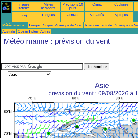
Images
Météo
Prévisions 10
Climat
Cyclones
satellite
aéroports
jours
FAQ
Langues
Contact
Actualités
A propos
Météo marine :
Europe
Afrique
Amérique du Nord
Amérique centrale
Amérique du S
Australie
Océan Indien
Autres
Météo marine : prévision du vent
Asie
prévision du vent : 09/08/2026 à