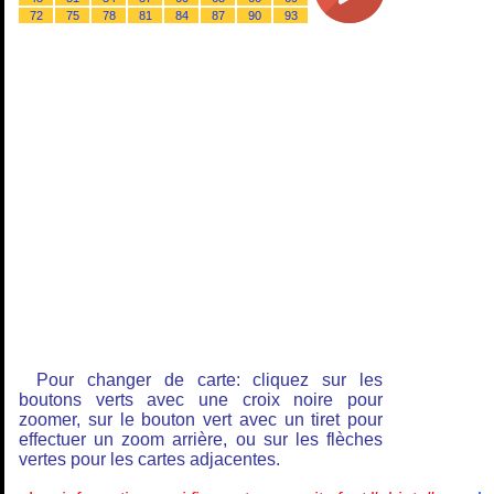
72
75
78
81
84
87
90
93
Pour changer de carte: cliquez sur les
boutons verts avec une croix noire pour
zoomer, sur le bouton vert avec un tiret pour
effectuer un zoom arrière, ou sur les flèches
vertes pour les cartes adjacentes.