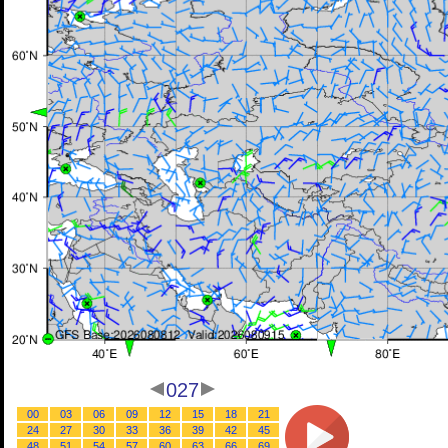
027
00
03
06
09
12
15
18
21
24
27
30
33
36
39
42
45
48
51
54
57
60
63
66
69