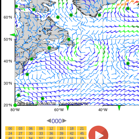
000
00
03
06
09
12
15
18
21
24
27
30
33
36
39
42
45
48
51
54
57
60
63
66
69