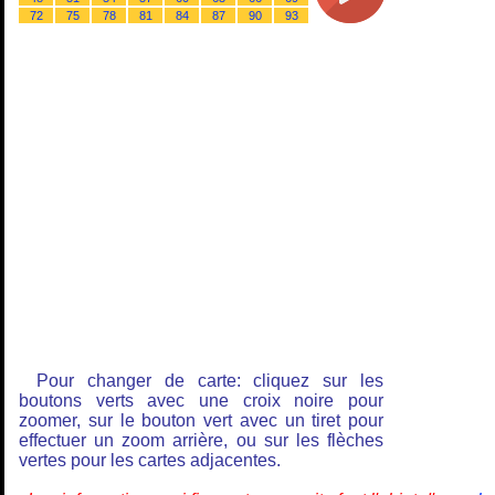
72
75
78
81
84
87
90
93
Pour changer de carte: cliquez sur les
boutons verts avec une croix noire pour
zoomer, sur le bouton vert avec un tiret pour
effectuer un zoom arrière, ou sur les flèches
vertes pour les cartes adjacentes.