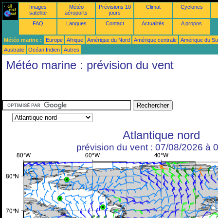
Images
Météo
Prévisions 10
Climat
Cyclones
satellite
aéroports
jours
FAQ
Langues
Contact
Actualités
A propos
Météo marine :
Europe
Afrique
Amérique du Nord
Amérique centrale
Amérique du S
Australie
Océan Indien
Autres
Météo marine : prévision du vent
Atlantique nord
prévision du vent : 07/08/2026 à