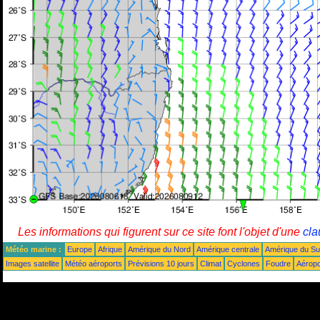
Les informations qui figurent sur ce site font l'objet d'une
cla
Météo marine :
Europe
Afrique
Amérique du Nord
Amérique centrale
Amérique du S
Images satellite
Météo aéroports
Prévisions 10 jours
Climat
Cyclones
Foudre
Aéropo