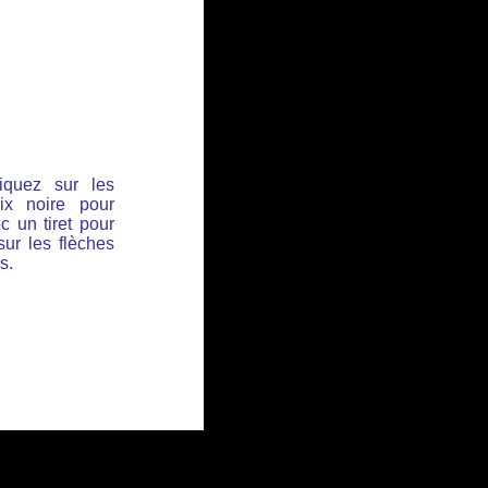
iquez sur les
ix noire pour
c un tiret pour
sur les flèches
s.