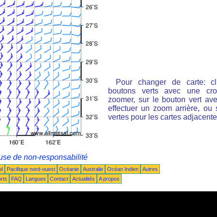
Pour changer de carte: cl
boutons verts avec une cro
zoomer, sur le bouton vert ave
effectuer un zoom arrière, ou 
vertes pour les cartes adjacente
use de non-responsabilité
ud
Pacifique nord-ouest
Océanie
Australie
Océan Indien
Autres
rts
FAQ
Langues
Contact
Actualités
A propos