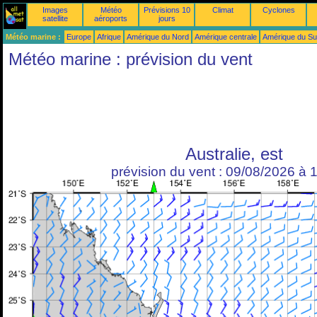
Images
Météo
Prévisions 10
Climat
Cyclones
satellite
aéroports
jours
Météo marine :
Europe
Afrique
Amérique du Nord
Amérique centrale
Amérique du S
Météo marine : prévision du vent
Australie, est
prévision du vent : 09/08/2026 à