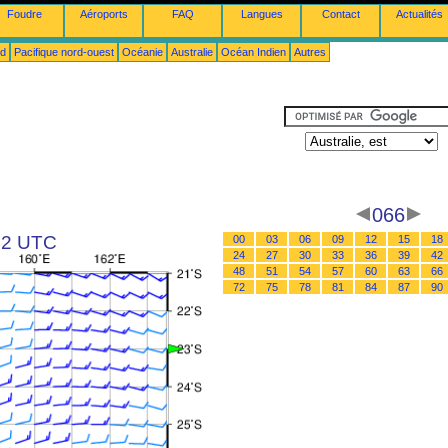
Foudre
Aéroports
FAQ
Langues
Contact
Actualités
ud
Pacifique nord-ouest
Océanie
Australie
Océan Indien
Autres
066
 12 UTC
00
03
06
09
12
15
18
24
27
30
33
36
39
42
48
51
54
57
60
63
66
72
75
78
81
84
87
90