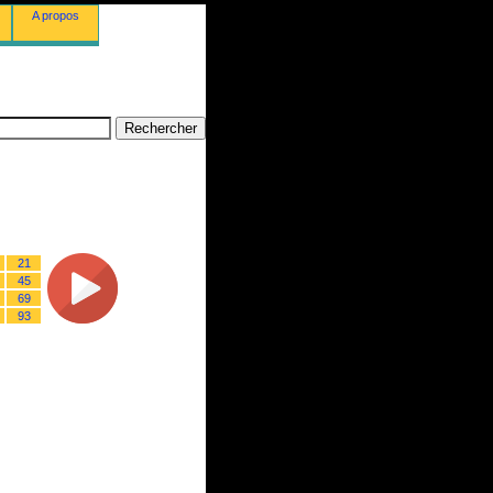
A propos
21
45
69
93