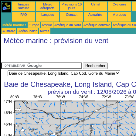
Images
Météo
Prévisions 10
Climat
Cyclones
satellite
aéroports
jours
FAQ
Langues
Contact
Actualités
A propos
Météo marine :
Europe
Afrique
Amérique du Nord
Amérique centrale
Amérique du S
Australie
Océan Indien
Autres
Météo marine : prévision du vent
Baie de Chesapeake, Long Island, Cap C
prévision du vent : 12/08/2026 à