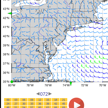
072
00
03
06
09
12
15
18
21
24
27
30
33
36
39
42
45
48
51
54
57
60
63
66
69