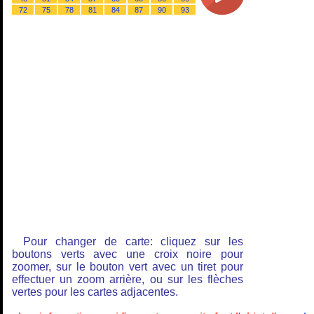
72
75
78
81
84
87
90
93
Pour changer de carte: cliquez sur les
boutons verts avec une croix noire pour
zoomer, sur le bouton vert avec un tiret pour
effectuer un zoom arrière, ou sur les flèches
vertes pour les cartes adjacentes.