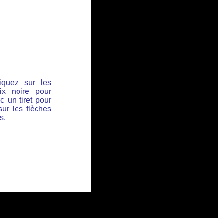
iquez sur les
ix noire pour
c un tiret pour
sur les flèches
s.