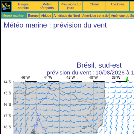
Images
Météo
Prévisions 10
Climat
Cyclones
satellite
aéroports
jours
Météo marine :
Europe
Afrique
Amérique du Nord
Amérique centrale
Amérique du S
Météo marine : prévision du vent
Brésil, sud-est
prévision du vent : 10/08/2026 à