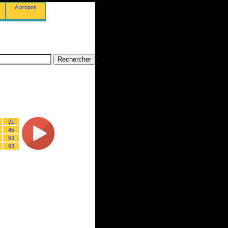
A propos
21
45
69
93