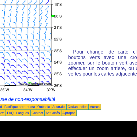
Pour changer de carte: cl
boutons verts avec une cro
zoomer, sur le bouton vert ave
effectuer un zoom arrière, ou 
vertes pour les cartes adjacente
use de non-responsabilité
ud
Pacifique nord-ouest
Océanie
Australie
Océan Indien
Autres
rts
FAQ
Langues
Contact
Actualités
A propos