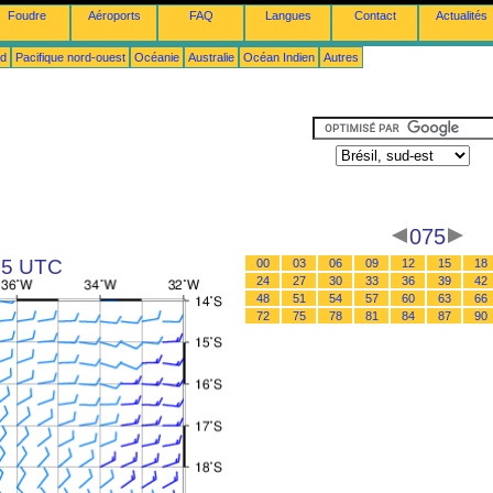
Foudre
Aéroports
FAQ
Langues
Contact
Actualités
ud
Pacifique nord-ouest
Océanie
Australie
Océan Indien
Autres
075
 15 UTC
00
03
06
09
12
15
18
24
27
30
33
36
39
42
48
51
54
57
60
63
66
72
75
78
81
84
87
90