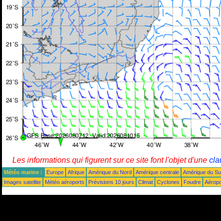
Les informations qui figurent sur ce site font l'objet d'une
cla
Météo marine :
Europe
Afrique
Amérique du Nord
Amérique centrale
Amérique du S
Images satellite
Météo aéroports
Prévisions 10 jours
Climat
Cyclones
Foudre
Aéropo