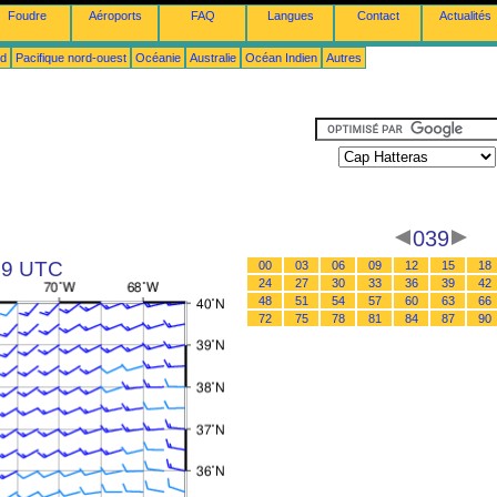
Foudre
Aéroports
FAQ
Langues
Contact
Actualités
ud
Pacifique nord-ouest
Océanie
Australie
Océan Indien
Autres
039
 09 UTC
00
03
06
09
12
15
18
24
27
30
33
36
39
42
48
51
54
57
60
63
66
72
75
78
81
84
87
90