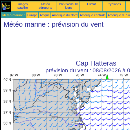
Images
Météo
Prévisions 10
Climat
Cyclones
satellite
aéroports
jours
Météo marine :
Europe
Afrique
Amérique du Nord
Amérique centrale
Amérique du S
Météo marine : prévision du vent
Cap Hatteras
prévision du vent : 08/08/2026 à