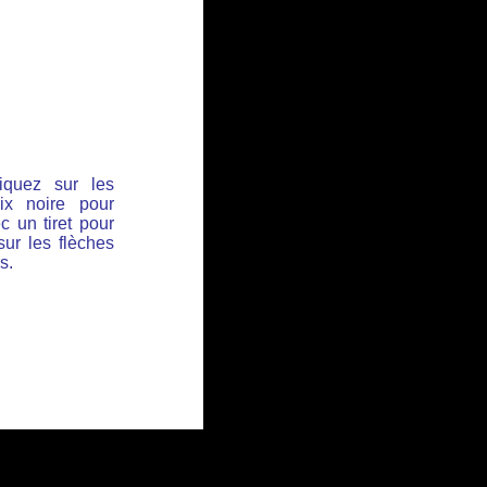
iquez sur les
ix noire pour
c un tiret pour
sur les flèches
s.