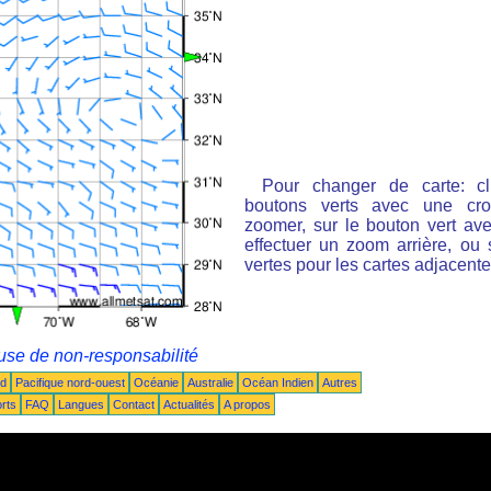
Pour changer de carte: cl
boutons verts avec une cro
zoomer, sur le bouton vert ave
effectuer un zoom arrière, ou 
vertes pour les cartes adjacente
use de non-responsabilité
ud
Pacifique nord-ouest
Océanie
Australie
Océan Indien
Autres
rts
FAQ
Langues
Contact
Actualités
A propos