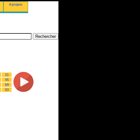
A propos
21
45
69
93