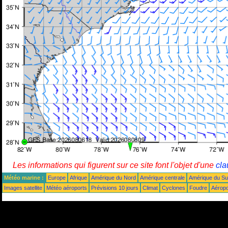
Les informations qui figurent sur ce site font l'objet d'une
cla
Météo marine :
Europe
Afrique
Amérique du Nord
Amérique centrale
Amérique du S
Images satellite
Météo aéroports
Prévisions 10 jours
Climat
Cyclones
Foudre
Aéropo