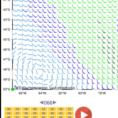
066
00
03
06
09
12
15
18
21
24
27
30
33
36
39
42
45
48
51
54
57
60
63
66
69