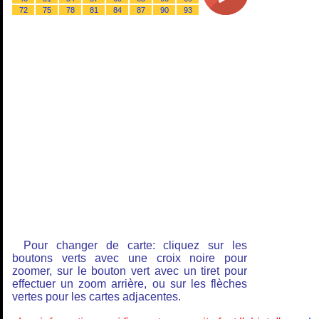
72
75
78
81
84
87
90
93
Pour changer de carte: cliquez sur les
boutons verts avec une croix noire pour
zoomer, sur le bouton vert avec un tiret pour
effectuer un zoom arrière, ou sur les flèches
vertes pour les cartes adjacentes.