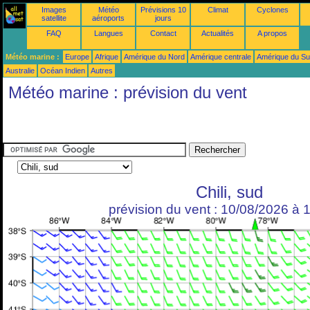
Images
Météo
Prévisions 10
Climat
Cyclones
satellite
aéroports
jours
FAQ
Langues
Contact
Actualités
A propos
Météo marine :
Europe
Afrique
Amérique du Nord
Amérique centrale
Amérique du S
Australie
Océan Indien
Autres
Météo marine : prévision du vent
Chili, sud
prévision du vent : 10/08/2026 à