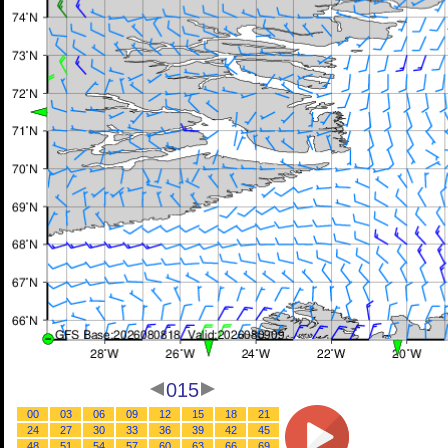
015
00
03
06
09
12
15
18
21
24
27
30
33
36
39
42
45
48
51
54
57
60
63
66
69