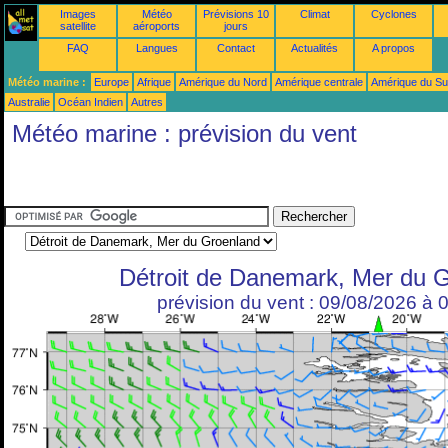
Images
Météo
Prévisions 10
Climat
Cyclones
satellite
aéroports
jours
FAQ
Langues
Contact
Actualités
A propos
Météo marine :
Europe
Afrique
Amérique du Nord
Amérique centrale
Amérique du S
Australie
Océan Indien
Autres
Météo marine : prévision du vent
Détroit de Danemark, Mer du 
prévision du vent : 09/08/2026 à