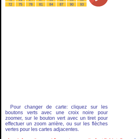
72
75
78
81
84
87
90
93
Pour changer de carte: cliquez sur les
boutons verts avec une croix noire pour
zoomer, sur le bouton vert avec un tiret pour
effectuer un zoom arrière, ou sur les flèches
vertes pour les cartes adjacentes.