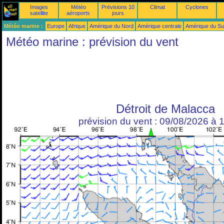
Images
Météo
Prévisions 10
Climat
Cyclones
satellite
aéroports
jours
Météo marine :
Europe
Afrique
Amérique du Nord
Amérique centrale
Amérique du S
Météo marine : prévision du vent
Détroit de Malacca
prévision du vent : 09/08/2026 à