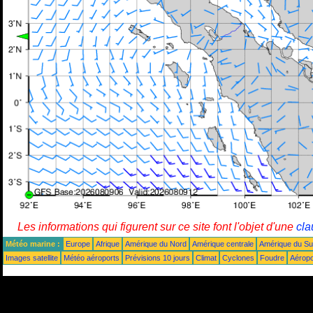
Les informations qui figurent sur ce site font l'objet d'une
cla
Météo marine :
Europe
Afrique
Amérique du Nord
Amérique centrale
Amérique du S
Images satellite
Météo aéroports
Prévisions 10 jours
Climat
Cyclones
Foudre
Aéropo