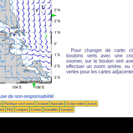
Pour changer de carte: cl
boutons verts avec une cro
zoomer, sur le bouton vert ave
effectuer un zoom arrière, ou 
vertes pour les cartes adjacente
use de non-responsabilité
ud
Pacifique nord-ouest
Océanie
Australie
Océan Indien
Autres
rts
FAQ
Langues
Contact
Actualités
A propos