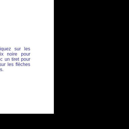
iquez sur les
ix noire pour
c un tiret pour
sur les flèches
s.