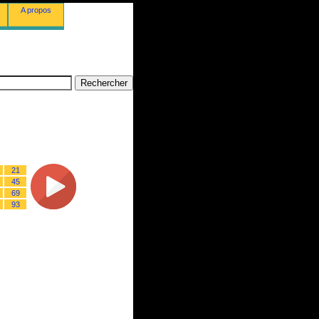
A propos
21
45
69
93