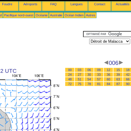
Foudre
Aéroports
FAQ
Langues
Contact
Actualités
ud
Pacifique nord-ouest
Océanie
Australie
Océan Indien
Autres
006
 12 UTC
00
03
06
09
12
15
18
24
27
30
33
36
39
42
48
51
54
57
60
63
66
72
75
78
81
84
87
90