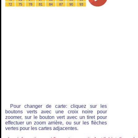
72
75
78
81
84
87
90
93
Pour changer de carte: cliquez sur les
boutons verts avec une croix noire pour
zoomer, sur le bouton vert avec un tiret pour
effectuer un zoom arrière, ou sur les flèches
vertes pour les cartes adjacentes.