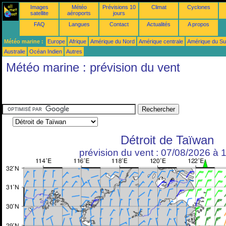
Images
Météo
Prévisions 10
Climat
Cyclones
satellite
aéroports
jours
FAQ
Langues
Contact
Actualités
A propos
Météo marine :
Europe
Afrique
Amérique du Nord
Amérique centrale
Amérique du S
Australie
Océan Indien
Autres
Météo marine : prévision du vent
Détroit de Taïwan
prévision du vent : 07/08/2026 à