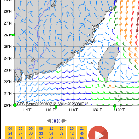
000
00
03
06
09
12
15
18
21
24
27
30
33
36
39
42
45
48
51
54
57
60
63
66
69