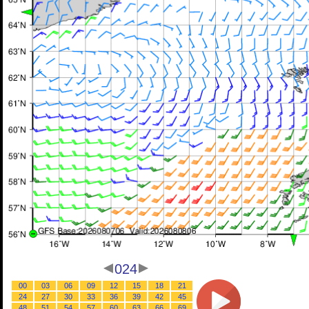
024
00
03
06
09
12
15
18
21
24
27
30
33
36
39
42
45
48
51
54
57
60
63
66
69