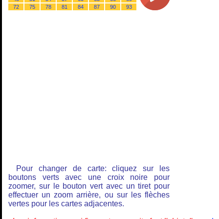
72
75
78
81
84
87
90
93
Pour changer de carte: cliquez sur les
boutons verts avec une croix noire pour
zoomer, sur le bouton vert avec un tiret pour
effectuer un zoom arrière, ou sur les flèches
vertes pour les cartes adjacentes.