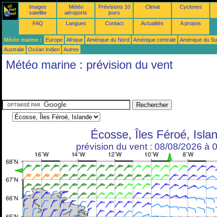
Images
Météo
Prévisions 10
Climat
Cyclones
satellite
aéroports
jours
FAQ
Langues
Contact
Actualités
A propos
Météo marine :
Europe
Afrique
Amérique du Nord
Amérique centrale
Amérique du S
Australie
Océan Indien
Autres
Météo marine : prévision du vent
Écosse, Îles Féroé, Isla
prévision du vent : 08/08/2026 à