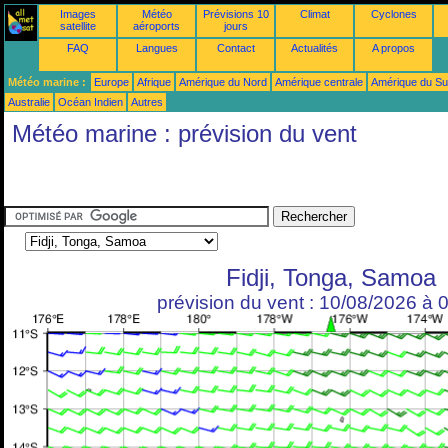
Images
Météo
Prévisions 10
Climat
Cyclones
satellite
aéroports
jours
FAQ
Langues
Contact
Actualités
A propos
Météo marine :
Europe
Afrique
Amérique du Nord
Amérique centrale
Amérique du S
Australie
Océan Indien
Autres
Météo marine : prévision du vent
Fidji, Tonga, Samoa
prévision du vent : 10/08/2026 à