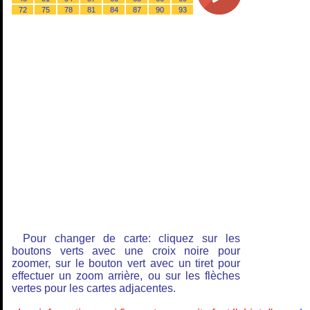
72
75
78
81
84
87
90
93
Pour changer de carte: cliquez sur les
boutons verts avec une croix noire pour
zoomer, sur le bouton vert avec un tiret pour
effectuer un zoom arrière, ou sur les flèches
vertes pour les cartes adjacentes.