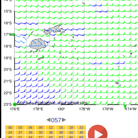
057
00
03
06
09
12
15
18
21
24
27
30
33
36
39
42
45
48
51
54
57
60
63
66
69