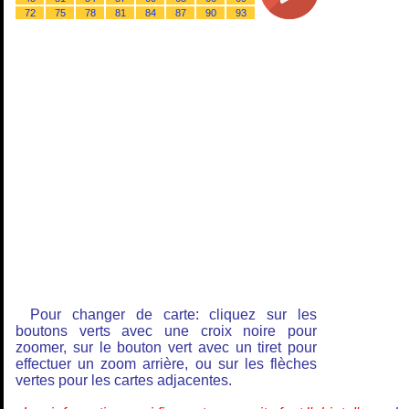
72
75
78
81
84
87
90
93
Pour changer de carte: cliquez sur les
boutons verts avec une croix noire pour
zoomer, sur le bouton vert avec un tiret pour
effectuer un zoom arrière, ou sur les flèches
vertes pour les cartes adjacentes.