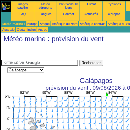
Images
Météo
Prévisions 10
Climat
Cyclones
satellite
aéroports
jours
FAQ
Langues
Contact
Actualités
A propos
Météo marine :
Europe
Afrique
Amérique du Nord
Amérique centrale
Amérique du S
Australie
Océan Indien
Autres
Météo marine : prévision du vent
Galápagos
prévision du vent : 09/08/2026 à