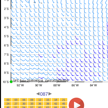
087
00
03
06
09
12
15
18
21
24
27
30
33
36
39
42
45
48
51
54
57
60
63
66
69