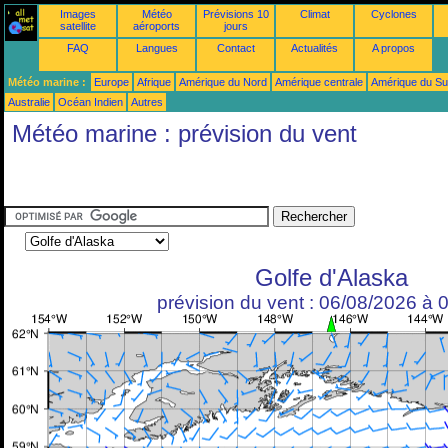
Images
Météo
Prévisions 10
Climat
Cyclones
satellite
aéroports
jours
FAQ
Langues
Contact
Actualités
A propos
Météo marine :
Europe
Afrique
Amérique du Nord
Amérique centrale
Amérique du S
Australie
Océan Indien
Autres
Météo marine : prévision du vent
Golfe d'Alaska
prévision du vent : 06/08/2026 à