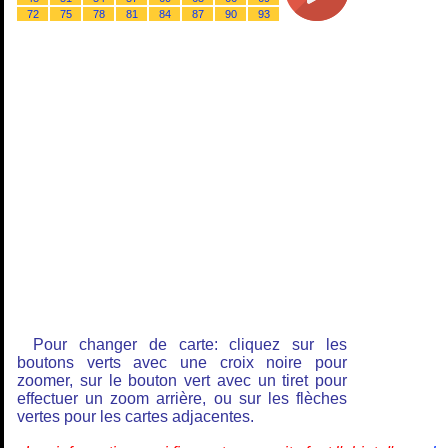
72
75
78
81
84
87
90
93
Pour changer de carte: cliquez sur les
boutons verts avec une croix noire pour
zoomer, sur le bouton vert avec un tiret pour
effectuer un zoom arrière, ou sur les flèches
vertes pour les cartes adjacentes.