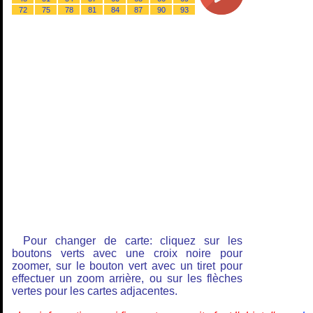
72
75
78
81
84
87
90
93
Pour changer de carte: cliquez sur les
boutons verts avec une croix noire pour
zoomer, sur le bouton vert avec un tiret pour
effectuer un zoom arrière, ou sur les flèches
vertes pour les cartes adjacentes.