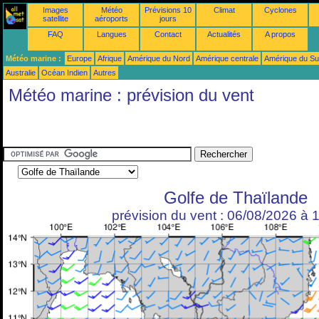
Images
Météo
Prévisions 10
Climat
Cyclones
satellite
aéroports
jours
FAQ
Langues
Contact
Actualités
A propos
Météo marine :
Europe
Afrique
Amérique du Nord
Amérique centrale
Amérique du S
Australie
Océan Indien
Autres
Météo marine : prévision du vent
Golfe de Thaïlande
prévision du vent : 06/08/2026 à