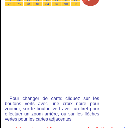
72
75
78
81
84
87
90
93
Pour changer de carte: cliquez sur les
boutons verts avec une croix noire pour
zoomer, sur le bouton vert avec un tiret pour
effectuer un zoom arrière, ou sur les flèches
vertes pour les cartes adjacentes.