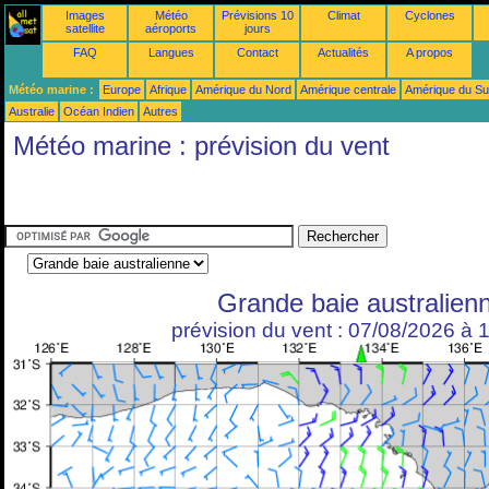
Images
Météo
Prévisions 10
Climat
Cyclones
satellite
aéroports
jours
FAQ
Langues
Contact
Actualités
A propos
Météo marine :
Europe
Afrique
Amérique du Nord
Amérique centrale
Amérique du S
Australie
Océan Indien
Autres
Météo marine : prévision du vent
Grande baie australien
prévision du vent : 07/08/2026 à