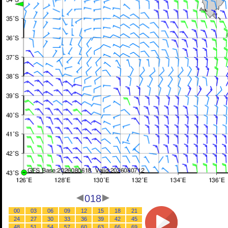
018
00
03
06
09
12
15
18
21
24
27
30
33
36
39
42
45
48
51
54
57
60
63
66
69